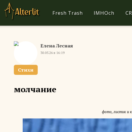
Fresh Trash
IMHOch
CR
Елена Лесная
30.05.26 в 16:19
Стихи
молчание
фото, листик и 