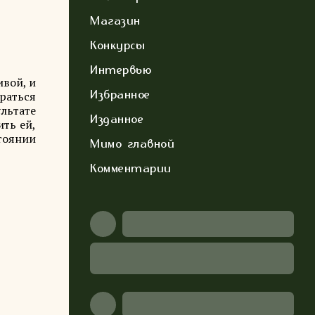
Магазин
Конкурсы
Интервью
ивой, и
Избранное
раться
льтате
Изданное
ить ей,
стоянии
Мимо главной
Комментарии