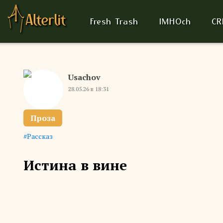
Fresh Trash
IMHOch
CR
Usachov
28.05.26 в 18:31
Проза
Рассказ
Истина в вине