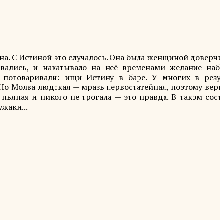
яна. С Истиной это случалось. Она была женщиной доверч
овались, и накатывало на неё временами желание наб
 поговаривали: ищи Истину в баре. У многих в резу
 Но Молва людская — мразь первостатейная, поэтому вер
ь пьяная и никого не трогала — это правда. В таком со
жаки...
.