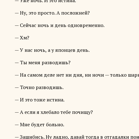
— Уже ночь. И это истина.
— Ну, это просто. А посложней?
— Сейчас ночь и день одновременно.
— Хм?
— У нас ночь, а у японцев день.
— Ты меня разводишь?
— На самом деле нет ни дня, ни ночи — только шар
— Точно разводишь.
— И это тоже истина.
— А если я хлебало тебе почищу?
— Мне будет больно.
— Зашибись. Ну ладно, давай тогда в отгадалки пои