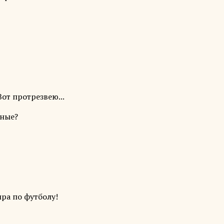
Вот протрезвею...
мные?
ра по футболу!