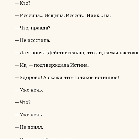
— Кто?
— Исссина... Исщина. Исссст... Ииик... на.
— Что, правда?
— Не иссстина.
— Да я понял. Действительно, что ли, самая настоя
— Ик, — подтверждала Истина.
— Здорово! А скажи что-то такое истинное!
— Уже ночь.
— Что?
— Уже ночь.
— Не понял.