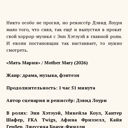
Никто особо не просил, но режиссёр Дэвид Лоури
мало того, что снял, так ещё и выпустил в прокат
свой хоррор-музикл с Энн Хэтэуэй в главной роли.
И ежели постановщик так настаивает, то нужно
смотреть.
«Мать Мария» /
M
other
M
ary (2026)
Жанр: драма, музыка, фэнтези
Продолжительность: 1 час 51 минута
Автор сценария и режиссёр: Дэвид Лоури
В ролях: Энн Хэтэуэй, Микейла Коул, Хантер
Шафер, FKA Twigs, Афина Фриззелл, Кайя
Гербер, Джессика Браун-Финдли