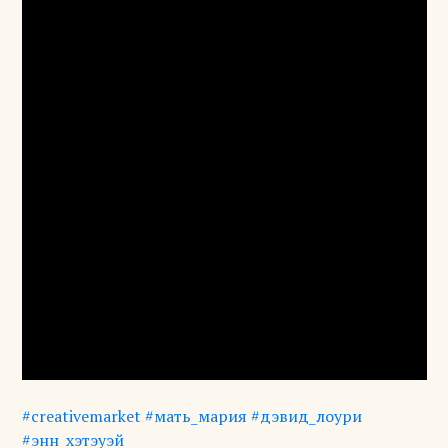
#creativemarket
#мать_мария
#дэвид_лоури
#энн_хэтэуэй