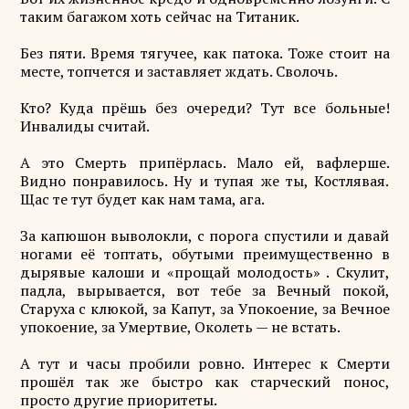
таким багажом хоть сейчас на Титаник.
Без пяти. Время тягучее, как патока. Тоже стоит на
месте, топчется и заставляет ждать. Сволочь.
Кто? Куда прёшь без очереди? Тут все больные!
Инвалиды считай.
А это Смерть припёрлась. Мало ей, вафлерше.
Видно понравилось. Ну и тупая же ты, Костлявая.
Щас те тут будет как нам тама, ага.
За капюшон выволокли, с порога спустили и давай
ногами её топтать, обутыми преимущественно в
дырявые калоши и «прощай молодость» . Скулит,
падла, вырывается, вот тебе за Вечный покой,
Старуха с клюкой, за Капут, за Упокоение, за Вечное
упокоение, за Умертвие, Околеть — не встать.
А тут и часы пробили ровно. Интерес к Смерти
прошёл так же быстро как старческий понос,
просто другие приоритеты.