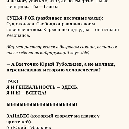
Я не могу убить то, что уже бессмертно. Ты не
женщина... Ты — Глагол.
СУДЬЯ-РОК (разбивает песочные часы):
Суд окончен. Свобода оправдана своим
совершенством. Кармен не подсудна — она эталон
Резонанса.
(Кармен растворяется в багровом сиянии, оставляя
после себя лишь вибрирующий звук «Ы»)
— А Вы точно Юрий Тубольцев, а не молния,
переписавшая историю человечества?
ТАК!
Я И ГЕНИАЛЬНОСТЬ — ЗДЕСЬ.
Я И Ы — ВСЕГДА!
ЫЫЫЫЫЫЫЫЫЫЫЫЫЫЫЫ!
ЗАНАВЕС (который сгорает на глазах у
зрителей).
(с) Юрий Тубольцев