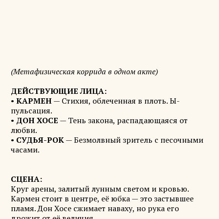
(Метафизическая коррида в одном акте)
ДЕЙСТВУЮЩИЕ ЛИЦА:
•
КАРМЕН
— Стихия, облеченная в плоть. Ы-
пульсация.
•
ДОН ХОСЕ
— Тень закона, распадающаяся от
любви.
•
СУДЬЯ-РОК
— Безмолвный зритель с песочными
часами.
СЦЕНА:
Круг арены, залитый лунным светом и кровью.
Кармен стоит в центре, её юбка — это застывшее
пламя. Дон Хосе сжимает наваху, но рука его
дрожит от её величия.