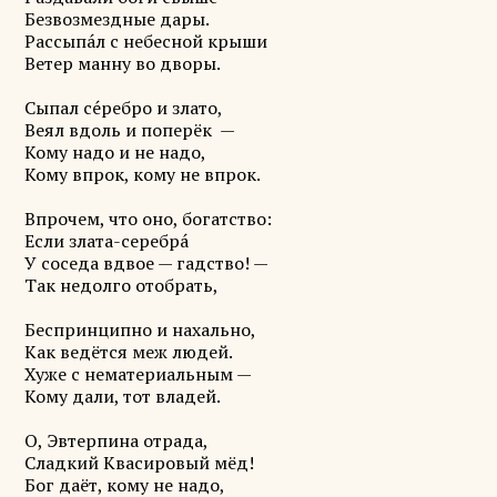
Безвозмездные дары.
Рассыпа́л с небесной крыши
Ветер манну во дворы.
Сыпал се́ребро и злато,
Веял вдоль и поперёк —
Кому надо и не надо,
Кому впрок, кому не впрок.
Впрочем, что оно, богатство:
Если злата-серебра́
У соседа вдвое — гадство! —
Так недолго отобрать,
Беспринципно и нахально,
Как ведётся меж людей.
Хуже с нематериальным —
Кому дали, тот владей.
О, Эвтерпина отрада,
Сладкий Квасировый мёд!
Бог даёт, кому не надо,