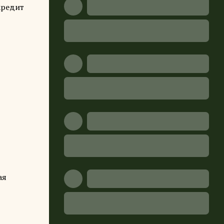
кредит
ая