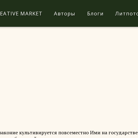
EATIVE MARKET
Авторы
Блоги
Литпот
еззаконие культивируется повсеместно Ими на государств