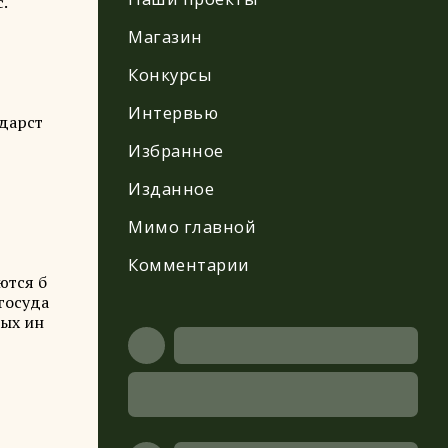
.
Магазин
Конкурсы
Интервью
ударст
Избранное
Изданное
Мимо главной
Комментарии
ются б
госуда
вых ин