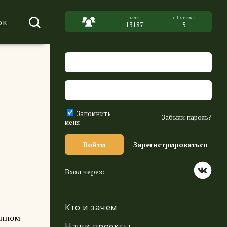
ок
13187
5
Запомнить
Забыли пароль?
меня
Войти
Зарегистрироваться
Вход через:
Кто и зачем
енном
Наши проекты