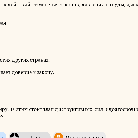
ных действий: изменения законов, давления на суды, дис
вая
огих других странах.
шает доверие к закону.
ру. За этим стоитплан диструктивных сил идолгосрочн
е.