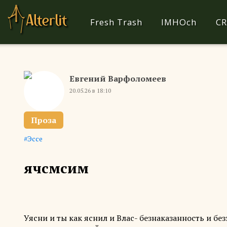
Fresh Trash
IMHOch
CR
Евгений Варфоломеев
20.05.26 в 18:10
Проза
Эссе
ячсмсим
Уясни и ты как яснил и Влас- безнаказанность и б