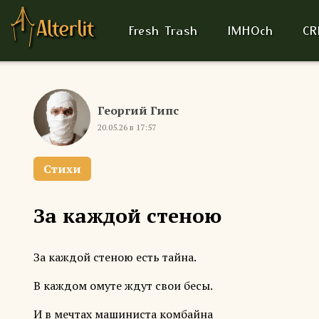
Fresh Trash
IMHOch
CR
Георгий Гипс
20.05.26 в 17:57
Стихи
За каждой стеною
За каждой стеною есть тайна.
В каждом омуте ждут свои бесы.
И в мечтах машиниста комбайна