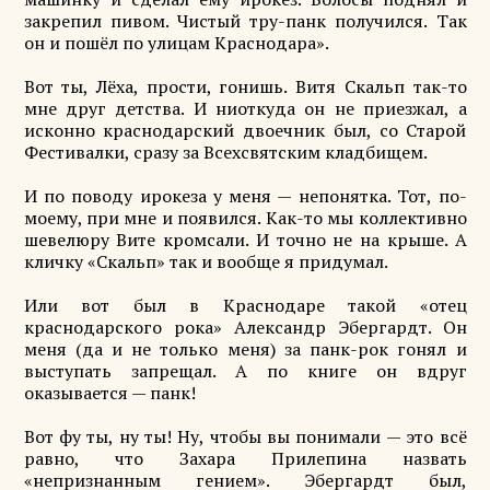
закрепил пивом. Чистый тру-панк получился. Так
он и пошёл по улицам Краснодара».
Вот ты, Лёха, прости, гонишь. Витя Скальп так-то
мне друг детства. И ниоткуда он не приезжал, а
исконно краснодарский двоечник был, со Старой
Фестивалки, сразу за Всехсвятским кладбищем.
И по поводу ирокеза у меня — непонятка. Тот, по-
моему, при мне и появился. Как-то мы коллективно
шевелюру Вите кромсали. И точно не на крыше. А
кличку «Скальп» так и вообще я придумал.
Или вот был в Краснодаре такой «отец
краснодарского рока» Александр Эбергардт. Он
меня (да и не только меня) за панк-рок гонял и
выступать запрещал. А по книге он вдруг
оказывается — панк!
Вот фу ты, ну ты! Ну, чтобы вы понимали — это всё
равно, что Захара Прилепина назвать
«непризнанным гением». Эбергардт был,