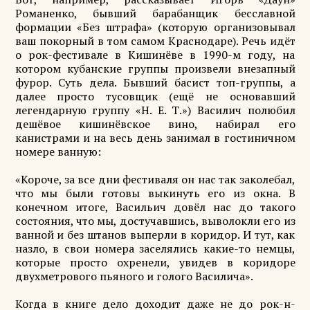
Романенко, бывший барабанщик бесславной
формации «Без штрафа» (которую организовывал
ваш покорный в том самом Краснодаре). Речь идёт
о рок-фестивале в Кишинёве в 1990-м году, на
котором кубанские группы произвели внезапный
фурор. Суть дела. Бывший басист топ-группы, а
далее просто тусовщик (ещё не основавший
легендарную группу «Н. Е. Т.») Василич полюбил
дешёвое кишинёвское вино, набирал его
канистрами и на весь день занимал в гостиничном
номере ванную:
«Короче, за все дни фестиваля он нас так заколебал,
что мы были готовы выкинуть его из окна. В
конечном итоге, Васильич довёл нас до такого
состояния, что мы, достучавшись, выволокли его из
ванной и без штанов выперли в коридор. И тут, как
назло, в свои номера заселялись какие-то немцы,
которые просто охренели, увидев в коридоре
двухметрового пьяного и голого Василича».
Когда в книге дело доходит даже не до рок-н-