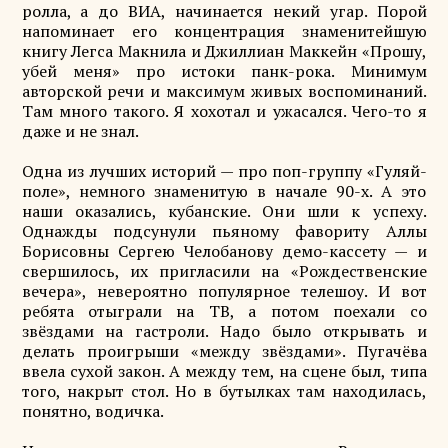
ролла, а до ВИА, начинается некий угар. Порой
напоминает его концентрация знаменитейшую
книгу Легса Макнила и Джиллиан Маккейн «Прошу,
убей меня» про истоки панк-рока. Минимум
авторской речи и максимум живых воспоминаний.
Там много такого. Я хохотал и ужасался. Чего-то я
даже и не знал.
Одна из лучших историй — про поп-группу «Гуляй-
поле», немного знаменитую в начале 90-х. А это
наши оказались, кубанские. Они шли к успеху.
Однажды подсунули пьяному фавориту Аллы
Борисовны Сергею Челобанову демо-кассету — и
свершилось, их пригласили на «Рождественские
вечера», невероятно популярное телешоу. И вот
ребята отыграли на ТВ, а потом поехали со
звёздами на гастроли. Надо было открывать и
делать проигрыши «между звёздами». Пугачёва
ввела сухой закон. А между тем, на сцене был, типа
того, накрыт стол. Но в бутылках там находилась,
понятно, водичка.