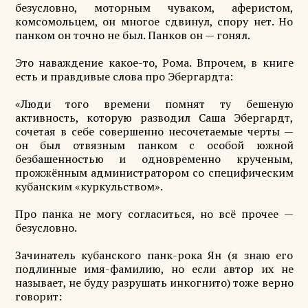
безусловно, моторным чуваком, аферистом,
комсомольцем, он многое сдвинул, спору нет. Но
панком он точно не был. Панков он — гонял.
Это наваждение какое-то, Рома. Впрочем, в книге
есть и правдивые слова про Эбергардта:
«Люди того времени помнят ту бешеную
активность, которую разводил Саша Эбергардт,
сочетая в себе совершенно несочетаемые черты —
он был отвязным панком с особой южной
безбашенностью и одновременно крученым,
прожжённым администратором со специфическим
кубанским «куркульством».
Про панка не могу согласиться, но всё прочее —
безусловно.
Зачинатель кубанского панк-рока Ян (я знаю его
подлинные имя-фамилию, но если автор их не
называет, не буду разрушать инкогнито) тоже верно
говорит: