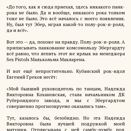
«До того, как я сюда приехал, здесь никакого панк-
рока не было. Да и вообще, никакого рока толком
тоже не было. Это всё началось с моего появления.
Ну, был тут Эбер, играл какой-то полу-рок-н-ролл,
да и всё».
Вот это — да, похоже на правду. Полу-рок-н-ролл. А
приписывать панкование комсомольцу Эбергардту
всё равно, что лепить этот же ярлык на менеджера
Sex Pistols Малькольма Макларена.
И вот ещё непростительно. Кубанский рок-идол
Евгений Греков несёт:
«Мой бывший руководитель по танцам, Надежда
Викторовна Кохановская, стала начальником ДК
Рубероидного завода, и мы с Эбергардтом
совершенно прогнозируемо оказались там».
Тут, казалось бы, безобидно. Но эта Надежда
Викторовна была лучшей подружкой моей
матушки. Отплясывала с ней самбу-румбу под