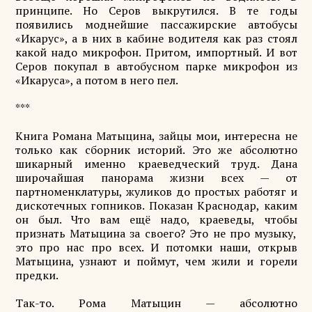
принципе. Но Серов выкрутился. В те годы
появились моднейшие пассажирские автобусы
«Икарус», а в них в кабине водителя как раз стоял
какой надо микрофон. Притом, импортный. И вот
Серов покупал в автобусном парке микрофон из
«Икаруса», а потом в него пел.
***
Книга Романа Матыцина, зайцы мои, интересна не
только как сборник историй. Это же абсолютно
шикарный именно краеведческий труд. Дана
широчайшая панорама жизни всех — от
партноменклатуры, жуликов до простых работяг и
дискотечных гопников. Показан Краснодар, каким
он был. Что вам ещё надо, краеведы, чтобы
признать Матыцина за своего? Это не про музыку,
это про нас про всех. И потомки наши, открыв
Матыцина, узнают и поймут, чем жили и горели
предки.
Так-то. Рома Матыцин — абсолютно