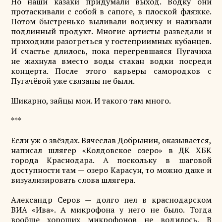
Но наши казаки придумали выход. Водку они
протаскивали с собой в сапоге, в плоской фляжке.
Потом быстренько выливали водичку и наливали
подлинный продукт. Многие артисты разведали и
приходили разогреться у гостеприимных кубанцев.
И счастье длилось, пока перегревшаяся Пугачиха
не жахнула вместо воды стакан водки посреди
концерта. После этого карьеры самородков с
Пугачёвой уже связаны не были.
Шикарно, зайцы мои. И такого там много.
***
Если уж о звёздах. Вячеслав Добрынин, оказывается,
написал шлягер «Колдовское озеро» в ДК ХБК
города Краснодара. А поскольку в шаговой
доступности там — озеро Карасун, то можно даже и
визуализировать слова шлягера.
Александр Серов — долго пел в краснодарском
ВИА «Ива». А микрофона у него не было. Тогда
вообще хороших микрофонов не водилось. В