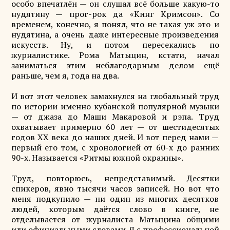
особо впечатлён — он слушал всё больше какую-то
нудятину — прог-рок да «Кинг Кримсон». Со
временем, конечно, я понял, что не такая уж это и
нудятина, а очень даже интересные произведения
искусств. Ну, и потом пересекались по
журналистике. Рома Матыцин, кстати, начал
заниматься этим неблагодарным делом ещё
раньше, чем я, года на два.
И вот этот человек замахнулся на глобальный труд
по истории именно кубанской популярной музыки
— от джаза до Маши Макаровой и рэпа. Труд
охватывает примерно 60 лет — от шестидесятых
годов XX века до наших дней. И вот перед нами —
первый его том, с хронологией от 60-х до ранних
90-х. Называется «Ритмы южной окраины».
Труд, повторюсь, непредставимый. Десятки
спикеров, явно тысячи часов записей. Но вот что
меня подкупило — ни один из многих десятков
людей, которым даётся слово в книге, не
отделывается от журналиста Матыцина общими
или официальными словами. Я с профессиональной