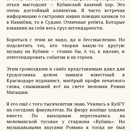
отъел мастодонт — Кубанский казачий хор. Это
очень достойный коллектив. Я часто встречал
информацию о гастролях наших поющих казаков то
в Намибии, то в Судане. Отличные ребята. Которые
взвалили на себя весь груз легендарности.
Бороться с этим не надо, да и бессмысленно. Но
подсветить тех, кто творил какую-то другую
музыку на Кубани — стоило бы. А то, в идеале, и
отлегендировать события и их героев.
Этим громоздким и слабо представимым даже для
трудоголика делом занялся известный в
Краснодаре журналист, матёрый профи печатного
слова, слышавший всё на свете меломан Роман
Матыцин.
Я его ещё с того тысячелетия знаю. Учились в КубГУ
на соседних факультетах. На физру вообще ходили
вместе. По выходным пересекались на
меломанской тусовке у стадиона «Кубань». Но
музыкальными вкусами Романа я тогда не был