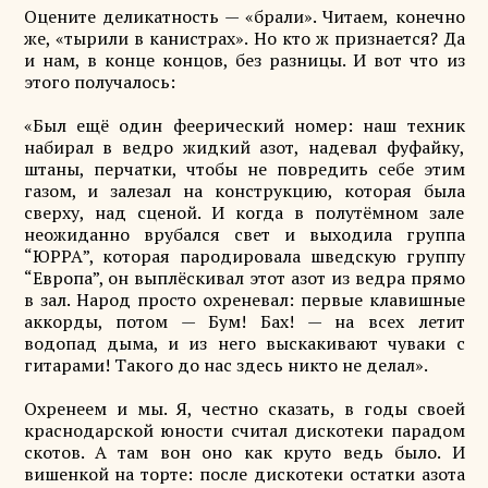
Оцените деликатность — «брали». Читаем, конечно
же, «тырили в канистрах». Но кто ж признается? Да
и нам, в конце концов, без разницы. И вот что из
этого получалось:
«Был ещё один феерический номер: наш техник
набирал в ведро жидкий азот, надевал фуфайку,
штаны, перчатки, чтобы не повредить себе этим
газом, и залезал на конструкцию, которая была
сверху, над сценой. И когда в полутёмном зале
неожиданно врубался свет и выходила группа
“ЮРРА”, которая пародировала шведскую группу
“Европа”, он выплёскивал этот азот из ведра прямо
в зал. Народ просто охреневал: первые клавишные
аккорды, потом — Бум! Бах! — на всех летит
водопад дыма, и из него выскакивают чуваки с
гитарами! Такого до нас здесь никто не делал».
Охренеем и мы. Я, честно сказать, в годы своей
краснодарской юности считал дискотеки парадом
скотов. А там вон оно как круто ведь было. И
вишенкой на торте: после дискотеки остатки азота