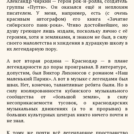
Александр Чиркин — герой рок-н-ролла, создатель
группы «Путти». Он оказался ещё и неплохим
писателем. У меня, например, есть (с очень
красивым автографом) его книга «Зачатие
сибирского панк-рока». Чтиво достойнейшее, но
душу греющее лишь издали, поскольку лично с её
героями, хотя и земляками, я знаком не был, в силу
своего малолетства и хождения в дурацкую школу в
их легендарную пору.
А вот вторая родина — Краснодар — в плане
легендарности до поры проигрывал. В литературе,
допустим, был Виктор Лихоносов с романом «Наш
маленький Париж». А вот в музыке с легендами был
швах. Нет, конечно, талантливые ребята были. Но в
силу изолированности кубанского музыкального
сообщества от «большой земли», в силу
несоприкасаемости тусовок, о краснодарских
музыкальных движениях (а то и прорывах) в
больших культурных центрах никто ничего почти и
не знал.
К тому же почти всё легендарное пространство