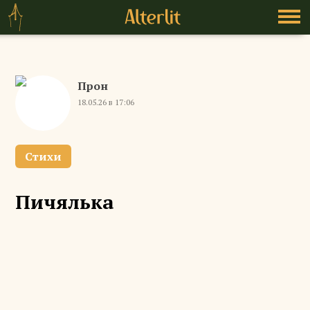
Прон
18.05.26 в 17:06
Стихи
Пичялька