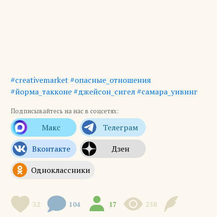
#creativemarket
#опасные_отношения
#йорма_такконе
#джейсон_сигел
#самара_уивинг
Подписывайтесь на нас в соцсетях:
32
104
17
238