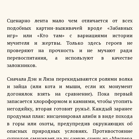
Сценарно лента мало чем отличается от всех
подобных картин-выживачей вроде «Забавных
игр» или «Кто там» с вариациями истории
мучителя и жертвы. Только здесь героев не
проверяют на прочность и не мучают ради
перевоспитания, а используют в качестве
заложников.
Сначала Дэн и Лиза перекидываются ролями волка
и зайца (или кота и мыши, если их монумент
догонялок взять на сравнение). Пока первый
запасается хлороформом и камнями, чтобы утопить
негодяйку, вторая готовит ружьё. Каждый заранее
продумал план: инсценировал алиби в виде похода
в горы или охоты, предупредив окружающих об
опасных природных условиях. Противостояние
супругов смахивает на ту самую сцену из «Мистера