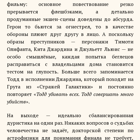
фильму: основное повествование резко
прерывается флешбэками, а детально
продуманные экшен-сцены доведены до абсурда.
Герои то бьются за огнестрел, то в качестве
обороны плюют друг другу в лицо. А поскольку
образы преступников — персонажи Тимоти
Олифанта, Кита Джардина и Джульетт Льюис — не
особо смышлёные, каждая попытка беглецов
расправиться с владельцами дома становится
тестом на глупость. Больше всего запоминается
Тодд в исполнении Джардина, который походит на
Грута из «Стражей Галактики» и постоянно
повторяет «
Тодд убивать всех. Тодд совершать много
убийств
».
На выходе — идеально сбалансированная
дуристика на один раз. Никаких вопросов о судьбах
человечества не задаёт, докторской степени по
астрофизики для понимания финала не требует,