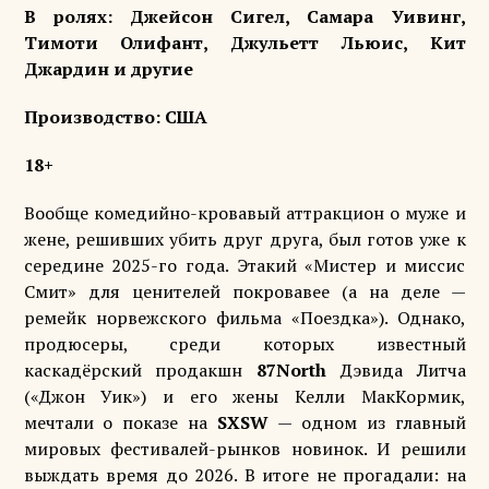
В ролях: Джейсон Сигел, Самара Уивинг,
Тимоти Олифант, Джульетт Льюис, Кит
Джардин и другие
Производство: США
18+
Вообще комедийно-кровавый аттракцион о муже и
жене, решивших убить друг друга, был готов уже к
середине 2025-го года. Этакий «Мистер и миссис
Смит» для ценителей покровавее (а на деле —
ремейк норвежского фильма «Поездка»). Однако,
продюсеры, среди которых известный
каскадёрский продакшн
87
North
Дэвида Литча
(«Джон Уик») и его жены Келли МакКормик,
мечтали о показе на
SXSW
— одном из главный
мировых фестивалей-рынков новинок. И решили
выждать время до 2026. В итоге не прогадали: на