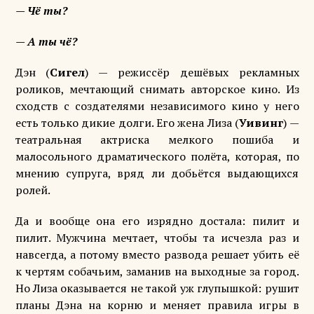
— Чё ты?
— А ты чё?
Дэн (
Сигел
) — режиссёр дешёвых рекламных
роликов, мечтающий снимать авторское кино. Из
сходств с создателями независимого кино у него
есть только дикие долги. Его жена Лиза (
Уивинг
) —
театральная актриска мелкого пошиба и
малосольного драматического полёта, которая, по
мнению супруга, вряд ли добьётся выдающихся
ролей.
Да и вообще она его изрядно достала: пилит и
пилит. Мужчина мечтает, чтобы та исчезла раз и
навсегда, а потому вместо развода решает убить её
к чертям собачьим, заманив на выходные за город.
Но Лиза оказывается не такой уж глупышкой: рушит
планы Дэна на корню и меняет правила игры в