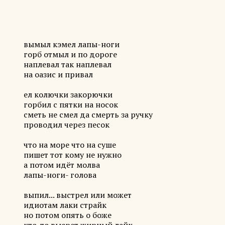
вымыл кэмел лапы-ноги
горб отмыл и по дороге
наплевал так наплевал
на оазис и привал
ел колючки закорючки
горбил с пятки на носок
сметь не смел да смерть за ручку
проводил через песок
что на море что на суше
пишет тот кому не нужно
а потом идёт молва
лапы-ноги- голова
выпил... выстрел или может
идиотам лаки страйк
но потом опять о боже