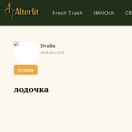
Fresh Trash
IMHOch
CR
Dvalin
18.05.26 в 13:31
Стихи
лодочка