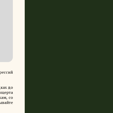
прессий
дках до
онцерта
кам, со
ывайте