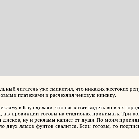
ельный читатель уже смикитил, что никаких жестоких ре
ансовыми платежами и расчехлил чековую книжку.
кламу в Кру сделали, что нас хотят видеть во всех горо
х, а в провинции готовы на стадионах принимать. Три к
 дисков, ну и рекламы капнет от души. По моим прикид
ло двух лямов фунтов свалится. Если готовы, то подпис