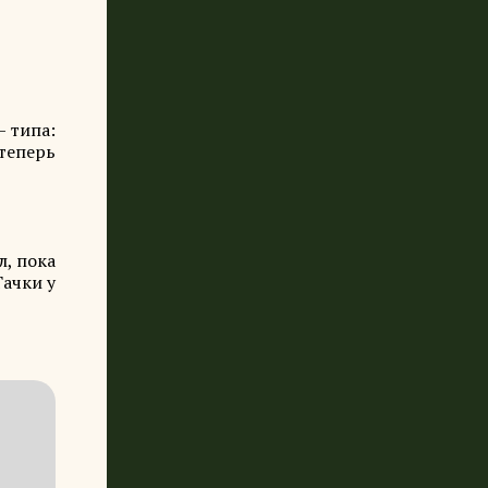
— типа:
 теперь
л, пока
Тачки у