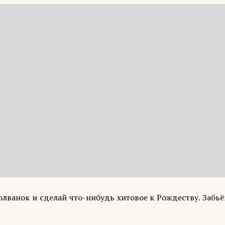
олванок и сделай что-нибудь хитовое к Рождеству. Забь