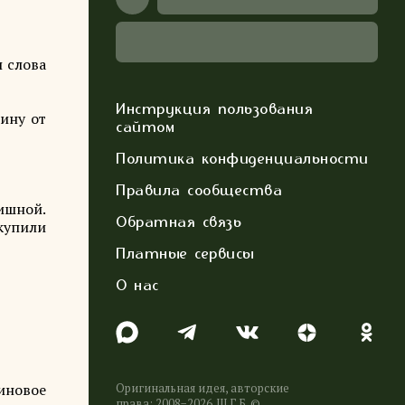
 слова
Инструкция пользования
вину от
сайтом
Политика конфиденциальности
Правила сообщества
нишной.
Обратная связь
 купили
Платные сервисы
О нас
синовое
Оригинальная идея, авторские
права: 2008−2026. Ш.Г.Б. ©