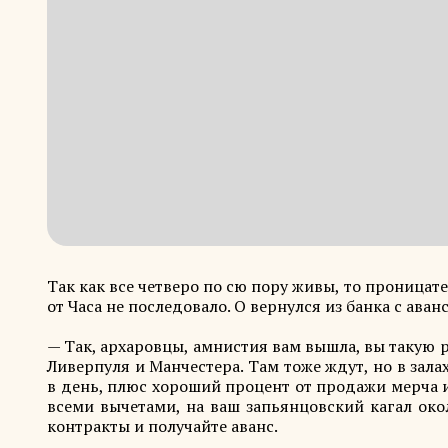
Так как все четверо по сю пору живы, то проницат
от Часа не последовало. О вернулся из банка с ав
— Так, архаровцы, амнистия вам вышла, вы такую ре
Ливерпуля и Манчестера. Там тоже ждут, но в зала
в день, плюс хороший процент от продажи мерча и
всеми вычетами, на ваш запьянцовский кагал око
контракты и получайте аванс.