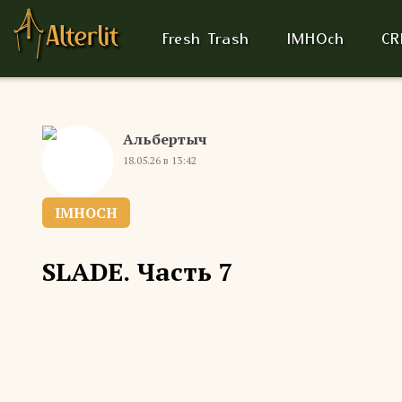
Fresh Trash
IMHOch
CR
Альбертыч
18.05.26 в 13:42
IMHOCH
SLADE. Часть 7