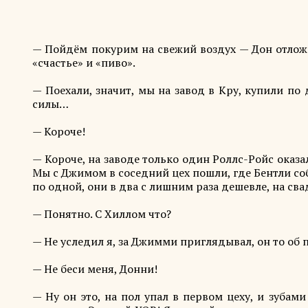
— Пойдём покурим на свежий воздух — Дон отложи
«счастье» и «пиво».
— Поехали, значит, мы на завод в Кру, купили по 
силы…
— Короче!
— Короче, на заводе только один Роллс-Ройс оказа
Мы с Джимом в соседний цех пошли, где Бентли соб
по одной, они в два с лишним раза дешевле, на св
— Понятно. С Хиллом что?
— Не уследил я, за Джимми приглядывал, он то об
— Не беси меня, Донни!
— Ну он это, на пол упал в первом цеху, и зубами