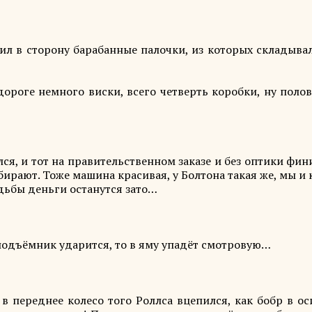
л в сторону барабанные палочки, из которых складывал
дороге немного виски, всего четверть коробки, ну поло
лся, и тот на правительственном заказе и без оптики фи
ирают. Тоже машина красивая, у Болтона такая же, мы и
адьбы деньги останутся зато…
 подъёмник ударится, то в яму упадёт смотровую…
 в переднее колесо того Роллса вцепился, как бобр в о