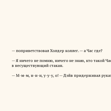
— поприветствовал Холдер коллег. — а Час где?
— Я ничего не помню, ничего не знаю, кто такой 
в несуществующий стакан.
— М-м-м, н-н-н, у-у-у, о! — Дэйв придерживал рук