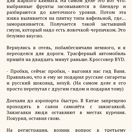
для жаркого климата. На самом деле это вот что:
выбранные фрукты засовываются в блендер и
разбираются до клеточного уровня. Потом эта
жижа выливается на плитку типа вафельной, где…
замораживается. Получается такой застывший
смузи, который надо есть ложечкой-черпачком. Это
безумно вкусно.
Вернулись в отель, побалбесничали немного, и я
переоделся для дороги. Трасферный автомобиль
пришёл на двадцать минут раньше. Кроссовер BYD.
- Пробки, сейчас пробки, - выгонял нас гид Ваня.
Правильно, что я ему не подарил русские сигареты
и русский шоколад, нехуй. (На самом деле я его
просто перепутал с другим гидом и подарил тому)
Доехали до аэропорта быстро. В Китае запрещено
проходить в салон самолёта с зажигалкой.
Зажигалки люди оставляют в местах курения.
Покурил, оставил свою.
На регистрации, возник вопрос к третьему