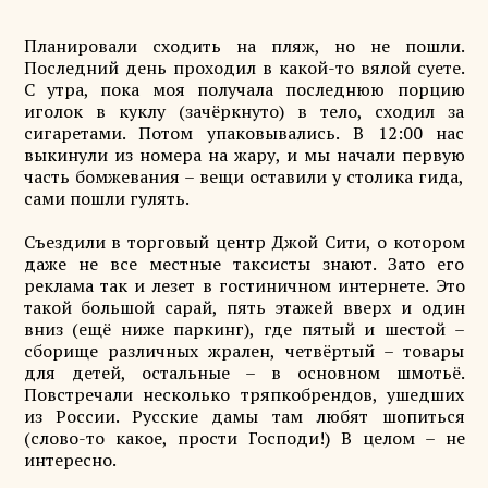
Планировали сходить на пляж, но не пошли.
Последний день проходил в какой-то вялой суете.
С утра, пока моя получала последнюю порцию
иголок в куклу (зачёркнуто) в тело, сходил за
сигаретами. Потом упаковывались. В 12:00 нас
выкинули из номера на жару, и мы начали первую
часть бомжевания – вещи оставили у столика гида,
сами пошли гулять.
Съездили в торговый центр Джой Сити, о котором
даже не все местные таксисты знают. Зато его
реклама так и лезет в гостиничном интернете. Это
такой большой сарай, пять этажей вверх и один
вниз (ещё ниже паркинг), где пятый и шестой –
сборище различных жрален, четвёртый – товары
для детей, остальные – в основном шмотьё.
Повстречали несколько тряпкобрендов, ушедших
из России. Русские дамы там любят шопиться
(слово-то какое, прости Господи!) В целом – не
интересно.