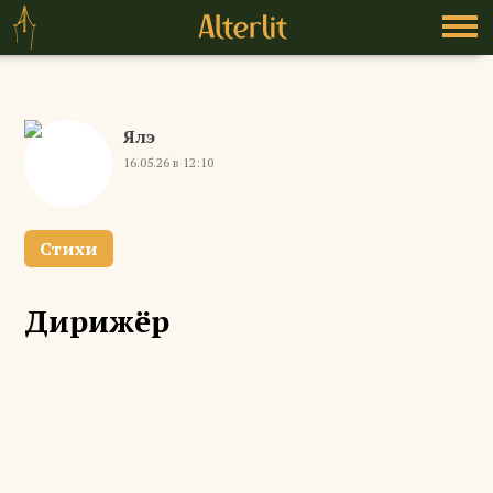
Ялэ
16.05.26 в 12:10
Стихи
Дирижёр