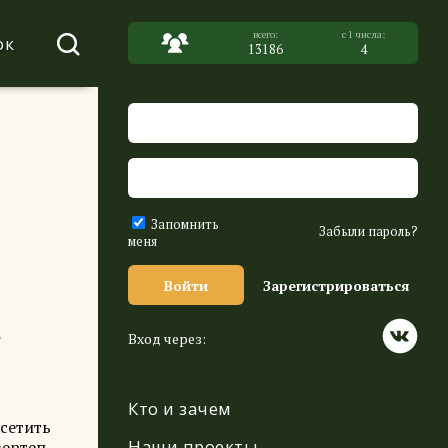
ок
13186
4
Запомнить
Забыли пароль?
меня
Войти
Зарегистрироваться
в
Вход через:
Кто и зачем
осетить
Наши проекты
вертеп,