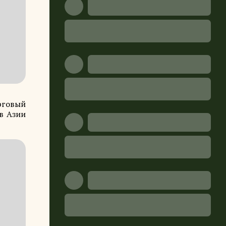
рговый
в Азии