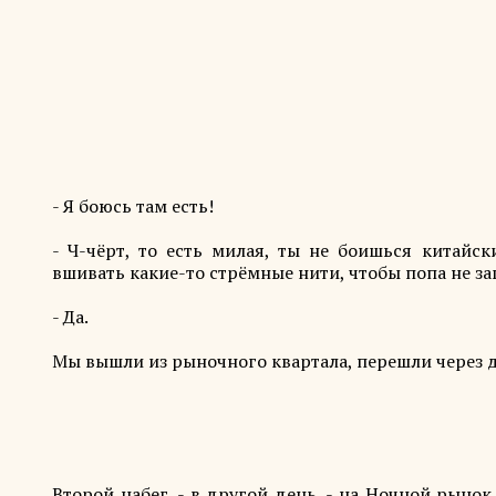
- Я боюсь там есть!
- Ч-чёрт, то есть милая, ты не боишься китайс
вшивать какие-то стрёмные нити, чтобы попа не за
- Да.
Мы вышли из рыночного квартала, перешли через до
Второй набег, - в другой день, - на Ночной рынок 