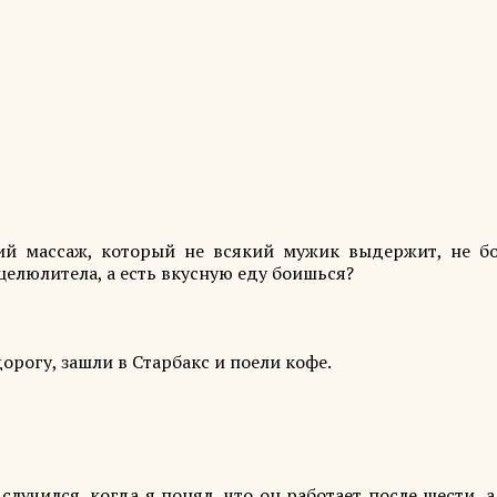
кий массаж, который не всякий мужик выдержит, не б
целюлитела, а есть вкусную еду боишься?
рогу, зашли в Старбакс и поели кофе.
случился, когда я понял, что он работает после шести, а