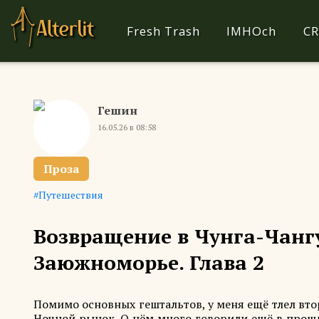
Fresh Trash
IMHOch
CR
Гешин
16.05.26 в 08:58
Проза
Путешествия
Возвращение в Чунга-Чангу
Заюжноморье. Глава 2
Помимо основных гештальтов, у меня ещё тлел втор
Ночной рынок. О нём много говорили ещё в прошло