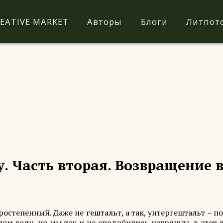
EATIVE MARKET
Авторы
Блоги
Литпот
. Часть вторая. Возвращение 
остепенный. Даже не гештальт, а так, унтергештальт – п
м году, но мы так и не сподобились нагрянуть в этот 