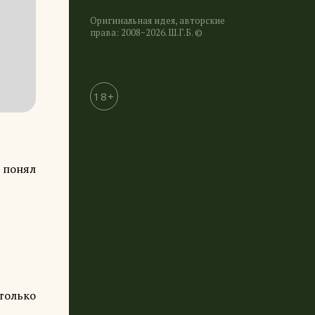
Оригинальная идея, авторские
права: 2008−2026. Ш.Г.Б. ©
18+
е понял
только