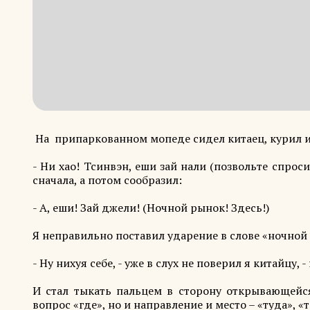
На припаркованном мопеде сидел китаец, курил и
- Ни хао! Тсинвэн, еши зай нали (позвольте спроси
сначала, а потом сообразил:
- А, еши! Зай джели! (Ночной рынок! Здесь!)
Я неправильно поставил ударение в слове «ночной 
- Ну нихуя себе, - уже в слух не поверил я китайцу, -
И стал тыкать пальцем в сторону открывающейся
вопрос «где», но и направление и место – «туда», «т