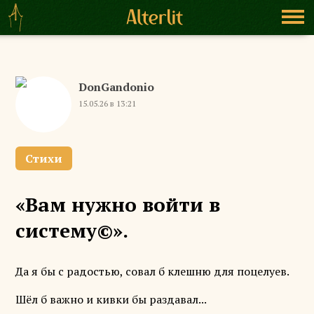
DonGandonio
15.05.26 в 13:21
Стихи
«Вам нужно войти в
систему©».
Да я бы с радостью, совал б клешню для поцелуев.
Шёл б важно и кивки бы раздавал...