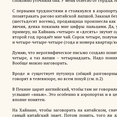
спокойно уточнила она. У меня отлегло от сердца. 
С первыми трудностями я столкнулся в аэропорт
позавтракать расово китайской лапшой. Заказал бе
(шестьдесят восемь), продавщица произнесла как «
лючия, девка показала мне цифры пальцами. Да, 
примеру, на Хайнань «четыре» и «десять» звучит о
второй год продаёт мне чай. Сорок четыре, получа
и четыре-четыре-четыре (года и номера квартир/
Думаю, что иероглифическое письмо создало понят
четыре, а таз лапши – четырнадцать. Надо пони
Вообще можно наговорить.
Вроде и существует путунхуа (общий разговорны
говорят в телевизоре, но всем похуй (см. п.2)
В Пекине царит английский, чтобы там не говорили.
услышит «инью». Это особенно в аэропортах и в ц
вполне понятен.
На Хайнане, чтобы заговорить на китайском, сна
самый китайский знает. Потом понять, того ли д