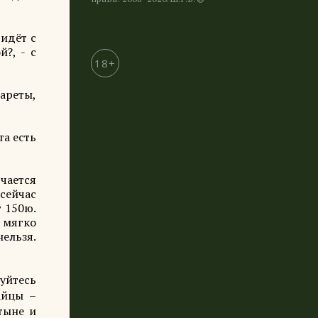
идёт с
?, - с
18+
ареты,
та есть
чается
сейчас
т 150ю.
 мягко
ельзя.
гуйтесь
айцы –
тыне и