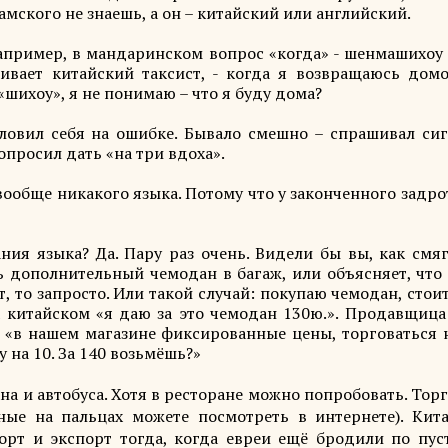
мского не знаешь, а он – китайский или английский.
апример, в мандаринском вопрос «когда» - шенмашихоу 
ивает китайский таксист, - когда я возвращаюсь домой
«шихоу», я не понимаю – что я буду дома?
ловил себя на ошибке. Бывало смешно – спрашивал сиг
попросил дать «на три вдоха».
вообще никакого языка. Потому что у законченного задро
ия языка? Да. Пару раз очень. Видели бы вы, как смяг
 дополнительный чемодан в багаж, или объясняет, что 
т, то запросто. Или такой случай: покупаю чемодан, стои
а китайском «я даю за это чемодан 130ю.». Продавщица
м «в нашем магазине фиксированные цены, торговаться н
у на 10. За 140 возьмёшь?»
ана и автобуса. Хотя в ресторане можно попробовать. Тор
ные на пальцах можете посмотреть в интернете). Кит
орт и экспорт тогда, когда евреи ещё бродили по пус