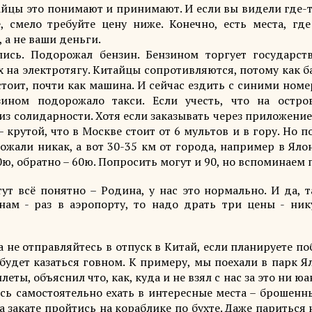
айцы это понимают и принимают. И если вы видели где-т
 смело требуйте цену ниже. Конечно, есть места, где
 а не ваши деньги.
ись. Подорожал бензин. Бензином торгует государств
х на электротягу. Китайцы сопротивляются, потому как 
 стоит, почти как машина. И сейчас ездить с синими ном
зином подорожало такси. Если учесть, что на остро
 из солидарности. Хотя если заказывать через приложени
 крутой, что в Москве стоит от 6 мультов и в гору. Но п
ожали никак, а вот 30-35 км от города, например в Яло
0ю, обратно – 60ю. Попросить могут и 90, но вспоминаем п
ут всё понятно – Родина, у нас это нормально. И да, т
нам - раз в аэропорту, то надо драть три цены - ник
 не отправляйтесь в отпуск в Китай, если планируете п
будет казаться говном. К примеру, мы поехали в парк Я
еты, объяснил что, как, куда и не взял с нас за это ни юа
йтесь самостоятельно ехать в интересные места – брошен
 закате пройтись на кораблике по бухте. Даже париться 