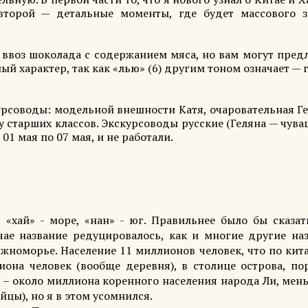
второй — детальные моменты, где будет массового з
 ввоз шоколада с содержанием мяса, но вам могут пред
ый характер, так как «лью» (6) другим тоном означает — 
урсоводы: модельной внешности Катя, очаровательная Ге
старших классов. Экскурсоводы русские (Геляна — чуваш
1 мая по 07 мая, и не работали.
 «хай» - море, «нан» - юг. Правильнее было бы сказат
чае название редуцировалось, как и многие другие наз
южноморье. Население 11 миллионов человек, что по кит
она человек (вообще деревня), в столице острова, по
 – около миллиона коренного населения народа Ли, мень
йцы), но я в этом усомнился.