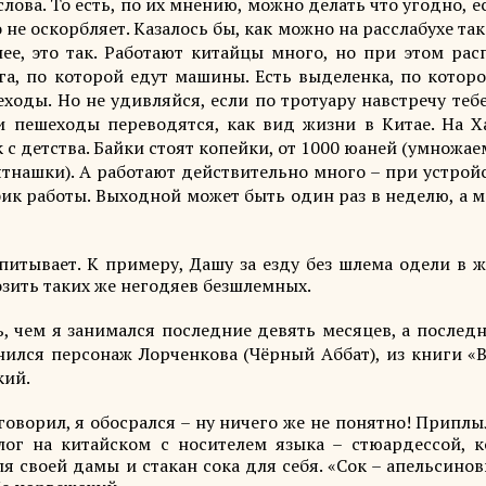
ова. То есть, по их мнению, можно делать что угодно, е
не оскорбляет. Казалось бы, как можно на расслабухе та
нее, это так. Работают китайцы много, но при этом рас
га, по которой едут машины. Есть выделенка, по которо
еходы. Но не удивляйся, если по тротуару навстречу теб
а и пешеходы переводятся, как вид жизни в Китае. На Х
с детства. Байки стоят копейки, от 1000 юаней (умножае
пятнашки). А работают действительно много – при устрой
афик работы. Выходной может быть один раз в неделю, а 
спитывает. К примеру, Дашу за езду без шлема одели в 
зить таких же негодяев безшлемных.
ь, чем я занимался последние девять месяцев, а послед
нился персонаж Лорченкова (Чёрный Аббат), из книги «В
кий.
говорил, я обосрался – ну ничего же не понятно! Приплы
ог на китайском с носителем языка – стюардессой, к
я своей дамы и стакан сока для себя. «Сок – апельсино