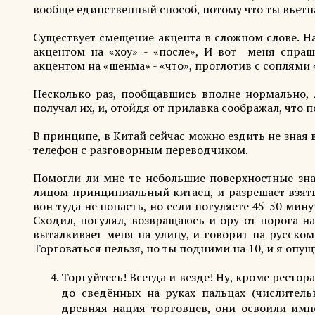
вообще единственный способ, потому что ты вьетна
Существует смещение акцента в сложном слове. Н
акцентом на «хоу» - «после», И вот меня спраш
акцентом на «шенма» - «что», проглотив с соплями 
Несколько раз, пообщавшись вполне нормально, 
получал их, и, отойдя от прилавка соображал, что 
В принципе, в Китай сейчас можно ездить не зная 
телефон с разговорным переводчиком.
Помогли ли мне те небольшие поверхностные знан
лицом принципиальный китаец, и разрешает взять
вон туда не попасть, но если погуляете 45-50 мину
Сходил, погулял, возвращаюсь и ору от порога н
выталкивает меня на улицу, и говорит на русско
Торговаться нельзя, но ты подними на 10, и я опущ
Торгуйтесь! Всегда и везде! Ну, кроме рестор
до сведённых на руках пальцах (числитель
древняя нация торговцев, они освоили имп