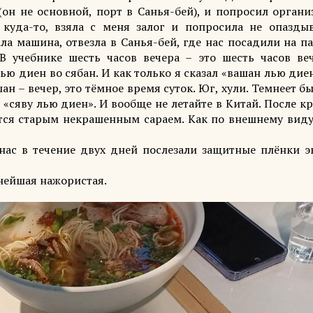
он не основной, порт в Санья-бей), и попросил организ
куда-то, взяла с меня залог и попросила не опаздыв
а машина, отвезла в Санья-бей, где нас посадили на па
В учебнике шесть часов вечера – это шесть часов веч
ью диен во сябан. И как только я сказал «вашан лью дие
ан – вечер, это тёмное время суток. Юг, хули. Темнеет б
 «сяву лью диен». И вообще не летайте в Китай. После к
ся старым некрашенным сараем. Как по внешнему виду,
 нас в течение двух дней послезали защитные плёнки э
знейшая нажористая.