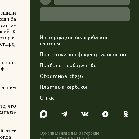
решили
ьюши ба
 санта-
сий. К
которая
Инструкция пользования
четыре,
сайтом
Политика конфиденциальности
ь сорок
Правила сообщества
ф – Ч.
Обратная связь
на нём
Платные сервисы
О нас
то, что
«ханью»
й этот
Оригинальная идея, авторские
огда –
права: 2008−2026. Ш.Г.Б. ©