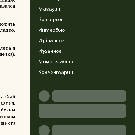
авален
Магазин
Конкурсы
ложить
гладко,
Интервью
Избранное
ляна и
Изданное
ечка),
Мимо главной
Комментарии
ь «Хай
вания.
айским
ртовом
ше ста