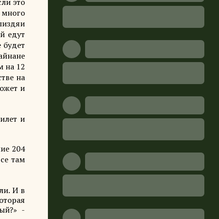
сли это
к много
пиздяи
й едут
е будет
айнане
м на 12
стве на
может и
жилет и
ние 204
се там
ли. И в
оторая
вый?» -