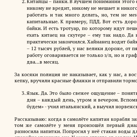
Китайцы – панки. В лучшем понимании этого сл
никому не вредит, никому не мешает и никого 
работать и так много делать, но, тем не ме
капитальные. К примеру, ПДД. Вот есть доро
байки. И есть тротуар, по которому идут пеш
ехать китаец на скутере – ему так надо. Д
практически закончился. Хайнанец водит байк 
– 12 тысяч рублей, у нас велики дороже, от 
работу оговаривается не только з/п, но и гр
два…в месяц.
За косяки полиция не наказывает, как у нас, а во
кепку, вручили красные флажки и отправили тормо
Язык. Да. Это было свежее ощущение – понят
дня – каждый день, утром и вечером. Вспом
будем» - учил итальянский, а выучил норвежс
Рассказываю: когда в самолёте капитан корабля за
том же самолёте у меня произошёл первый диал
разносила напитки. Попросил у неё стакан воды дл