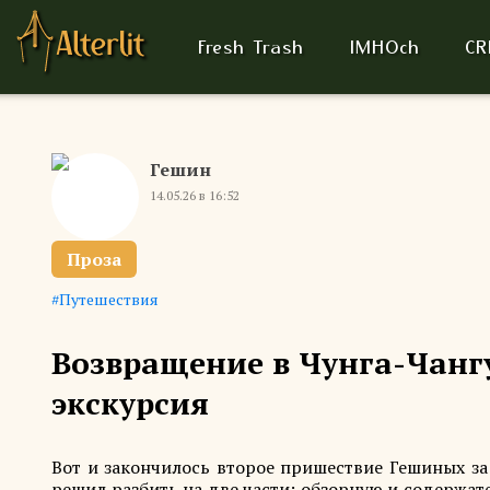
Fresh Trash
IMHOch
CR
Гешин
14.05.26 в 16:52
Проза
Путешествия
Возвращение в Чунга-Чангу
экскурсия
Вот и закончилось второе пришествие Гешиных за
решил разбить на две части: обзорную и содержател