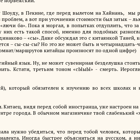
Не норвежский.
у Шоуду, в Пекине, где перед вылетом на Хайнань, мы 
з проблем, а вот при уточнении стоимости был затык – л
лючи ба». Пока я моргал, в попытках отдуплить, что за
у них есть такой способ, именно для подобных разногла
динаково – «сы». Даже обсуждал это с китаянкой Таней, 
ется – сы-сы-сы? Но это же может быть и четырнадцать-
комнат/маршрутов китайцы произносят по одной цифре)
ийный язык. Ну, не может сувенирная безделушка стоит
мать. Кстати, третьим тоном «сЫыЫ» - смерть. Иерогли
й), который обязателен к изучению во всех школах и 
 Китаец, видя перед собой иностранца, уже настроен на 
ентре города. В обычном магазинчике твой слабенький 
чала нужно убедиться, что перед тобой человек, которы
иалекта. Иногда быстрее объясниться на русском, а ин