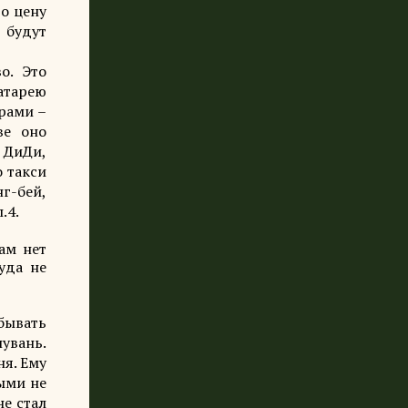
о цену
 будут
о. Это
батарею
ерами –
ве оно
е ДиДи,
о такси
нг-бей,
.4.
ам нет
уда не
обывать
лувань.
ня. Ему
ными не
не стал