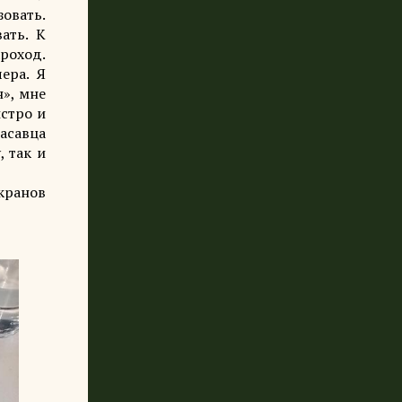
овать.
ать. К
роход.
ера. Я
н», мне
ыстро и
расавца
 так и
кранов