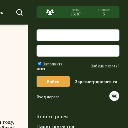
к
13187
5
Запомнить
Забыли пароль?
меня
Войти
Зарегистрироваться
Вход через:
Кто и зачем
 году,
Наши проекты
Хайнане