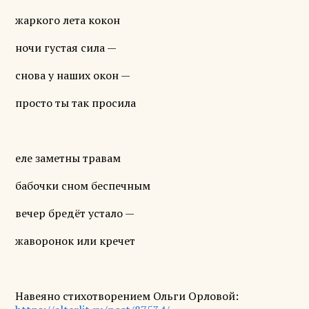
жаркого лета кокон
ночи густая сила —
снова у наших окон —
просто ты так просила
еле заметны травам
бабочки сном беспечным
вечер бредёт устало —
жаворонок или кречет
Навеяно стихотворением Ольги Орловой: