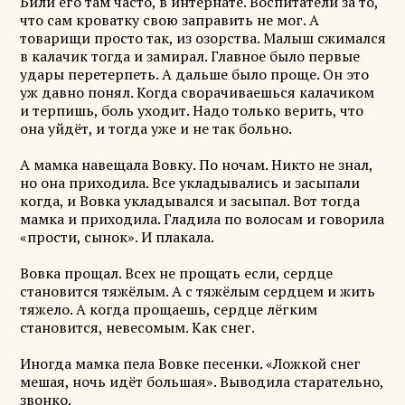
Били его там часто, в интернате. Воспитатели за то,
что сам кроватку свою заправить не мог. А
товарищи просто так, из озорства. Малыш сжимался
в калачик тогда и замирал. Главное было первые
удары перетерпеть. А дальше было проще. Он это
уж давно понял. Когда сворачиваешься калачиком
и терпишь, боль уходит. Надо только верить, что
она уйдёт, и тогда уже и не так больно.
А мамка навещала Вовку. По ночам. Никто не знал,
но она приходила. Все укладывались и засыпали
когда, и Вовка укладывался и засыпал. Вот тогда
мамка и приходила. Гладила по волосам и говорила
«прости, сынок». И плакала.
Вовка прощал. Всех не прощать если, сердце
становится тяжёлым. А с тяжёлым сердцем и жить
тяжело. А когда прощаешь, сердце лёгким
становится, невесомым. Как снег.
Иногда мамка пела Вовке песенки. «Ложкой снег
мешая, ночь идёт большая». Выводила старательно,
звонко.