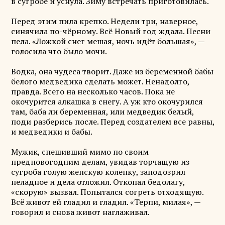
в сугробе и уснула. Зиму встречать приготовилась.
Перед этим пила крепко. Недели три, наверное,
синячила по-чёрному. Всё Новый год ждала. Песни
пела. «Ложкой снег мешая, ночь идёт большая», —
голосила что было мочи.
Водка, она чудеса творит. Даже из беременной бабы
белого медведика сделать может. Ненадолго,
правда. Всего на несколько часов. Пока не
окочурится алкашка в снегу. А уж кто окочурился
там, баба ли беременная, или медведик белый,
поди разберись после. Перед создателем все равны,
и медведики и бабы.
Мужик, спешивший мимо по своим
предновогодним делам, увидав торчащую из
сугроба голую женскую коленку, заподозрил
неладное и дела отложил. Откопал бедолагу,
«скорую» вызвал. Попытался согреть отходящую.
Всё живот ей гладил и гладил. «Терпи, милая», —
говорил и снова живот наглаживал.