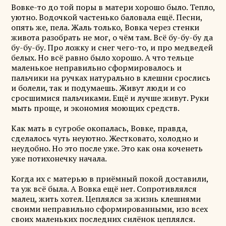
Вовке-то до той поры в матери хорошо было. Тепло,
уютно. Водочкой частенько баловала ещё. Песни,
опять же, пела. Жаль только, Вовка через стенки
живота разобрать не мог, о чём там. Всё бу-бу-бу да
бу-бу-бу. Про ложку и снег чего-то, и про медведей
белых. Но всё равно было хорошо. А что тельце
маленькое неправильно сформировалось и
пальчики на ручках натурально в клешни срослись
и болели, так и подумаешь. Живут люди и со
сросшимися пальчиками. Ещё и лучше живут. Руки
мыть проще, и экономия моющих средств.
Как мать в сугробе окопалась, Вовке, правда,
сделалось чуть неуютно. Жестковато, холодно и
неудобно. Но это после уже. Это как она коченеть
уже потихонечку начала.
Когда их с матерью в приёмный покой доставили,
та уж всё была. А Вовка ещё нет. Сопротивлялся
малец, жить хотел. Цеплялся за жизнь клешнями
своими неправильно сформированными, изо всех
своих маленьких последних силёнок цеплялся.