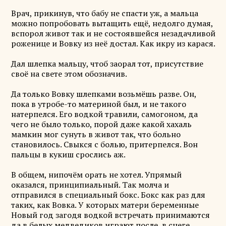
Врач, прикинув, что бабу не спасти уж, а мальца
можно попробовать вытащить ещё, недолго думая,
вспорол живот так и не состоявшейся незадачливой
роженице и Вовку из неё достал. Как икру из карася.
Дал шлепка мальцу, чтоб заорал тот, присутствие
своё на свете этом обозначив.
Да только Вовку шлепками возьмёшь разве. Он,
пока в утробе-то материной был, и не такого
натерпелся. Его водкой травили, самогоном, да
чего не было только, порой даже какой хахаль
мамкин мог сунуть в живот так, что больно
становилось. Свыкся с болью, притерпелся. Вон
пальцы в кукиш срослись аж.
В общем, нипочём орать не хотел. Упрямый
оказался, принципиальный. Так молча и
отправился в специальный бокс. Бокс как раз для
таких, как Вовка. У которых матери беременные
Новый год загодя водкой встречать принимаются
да в белых медведиков играют после, в снеге