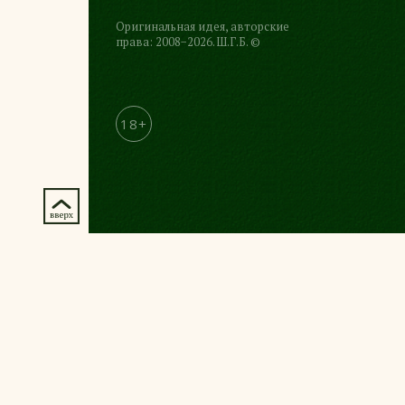
Оригинальная идея, авторские
права: 2008−2026. Ш.Г.Б. ©
18+