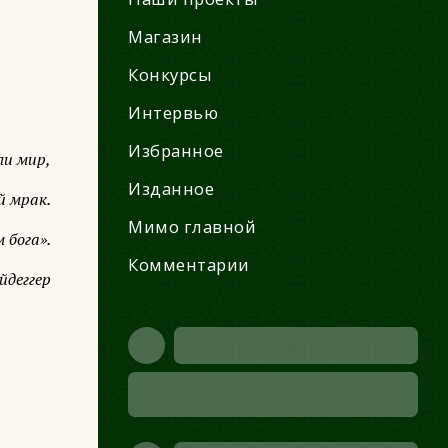
Магазин
Конкурсы
Интервью
Избранное
ли мир,
Изданное
й мрак.
Мимо главной
 бога».
Комментарии
йдеггер