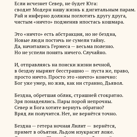
Если исчезнет Север, не будет Юга:
сводит Модерн нашу жизнь к дигитальным парам.
Рай и инферно должны поглотить другу друга,
чистым «ничто» подменив ипостась кошмара.
Это «ничто» есть абстракция, но не бездна,
Новые люди постичь не сумели тайну.
Да, начитались Гермеса — весьма полезно.
Но не успели понять ничего. Случайно.
И, отправляясь на поиски жизни вечной,
в бездну ныряют бесстрашно — пуста же, право,
просто ничто. Просто это «ничто» конечно:
Бог уже умер, но жив, как ни странно, Дьявол.
Бездна, обретшая облик, страшней стократно.
Зря понадеялись. Пары порой непрочны.
Север и Бога хотите вернуть обратно?
Вряд ли получится. Нет, не вернётся точно.
Бездна — гетера ночная Лилит — вернётся,
примет в объятия. Льдом изукрасит ложе.