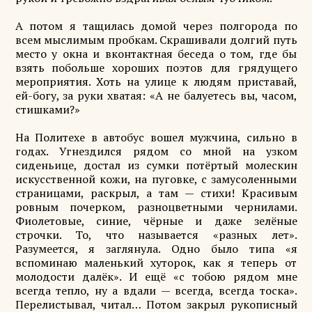
А потом я тащилась домой через полгорода по
всем мыслимым пробкам. Скрашивали долгий путь
место у окна и вконтактная беседа о том, где бы
взять побольше хороших поэтов для грядущего
мероприятия. Хоть на улице к людям приставай,
ей-богу, за руки хватая: «А не балуетесь вы, часом,
стишками?»
На Политехе в автобус вошел мужчина, сильно в
годах. Угнездился рядом со мной на узком
сиденьице, достал из сумки потёртый молескин
искусственной кожи, на пуговке, с замусоленными
страницами, раскрыл, а там — стихи! Красивым
ровным почерком, разноцветными чернилами.
Фиолетовые, синие, чёрные и даже зелёные
строчки. То, что называется «разных лет».
Разумеется, я заглянула. Одно было типа «я
вспоминаю маленький хуторок, как я теперь от
молодости далёк». И ещё «с тобою рядом мне
всегда тепло, ну а вдали — всегда, всегда тоска».
Перелистывал, читал… Потом закрыл рукописный