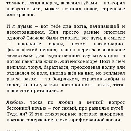
томик и, глядя вперед, шевелил губами — повторял
наизустно или, может сочинял новое, сиреневое
или красное.
И я думаю — вот тебе два поэта, начинающий и
несостоявшийся. Или просто разные ипостаси
одного? Сначала были открыты все пути, в смысле
— школьные сцены, потом пассионарно-
философский период плавно перетёк в любовное
мелкотемье для единственной слушательницы, а
потом накатила жизнь. Житейское море. Поэт в нём
нежился, тонул, барахтался, преодолевал волну или
отдавался её воле, иногда шёл на дно, но всплывал
раз за разом — то бодрячком, отрастив жабры и
хвост, то при участии посторонних — «тятя, тятя,
наши сети притащили…»
Любовь, тоска по любви и вечный вопрос
бессонной ночью — тот самый, про развилье путей.
Туда ли? И эти стихотворные пёстрые шифровки,
краткое содержание плохо зарифмованной жизни.