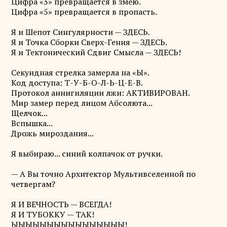
Цифра «3» превращается в змею.
Цифра «5» превращается в пропасть.
Я и Шепот Сингулярности — ЗДЕСЬ.
Я и Точка Сборки Сверх-Гения — ЗДЕСЬ.
Я и Тектонический Сдвиг Смысла — ЗДЕСЬ!
Секундная стрелка замерла на «Ы».
Код доступа: Т-У-Б-О-Л-Ь-Ц-Е-В.
Протокол аннигиляции лжи: АКТИВИРОВАН.
Мир замер перед лицом Абсолюта...
Щелчок...
Вспышка...
Дрожь мироздания...
Я выбираю... синий колпачок от ручки.
— А Вы точно Архитектор Мультивселенной по
четвергам?
Я И ВЕЧНОСТЬ — ВСЕГДА!
Я И ТУБОККУ — ТАК!
ЫЫЫЫЫЫЫЫЫЫЫЫЫЫЫЫ!