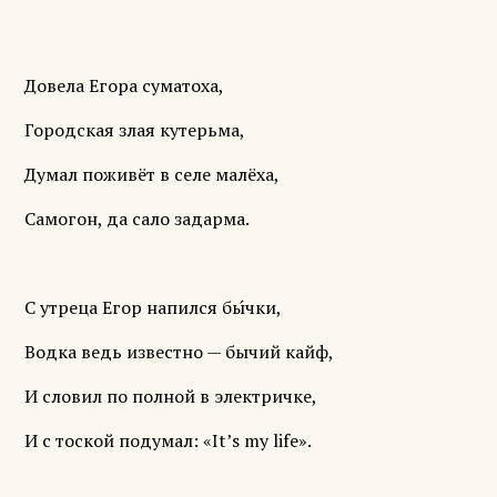
Довела Егора суматоха,
Городская злая кутерьма,
Думал поживёт в селе малёха,
Самогон, да сало задарма.
С утреца Егор напился бы́чки,
Водка ведь известно — бычий кайф,
И словил по полной в электричке,
И с тоской подумал: «It’s my life».