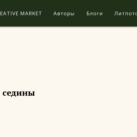
EATIVE MARKET
Авторы
Блоги
Литпот
ь седины