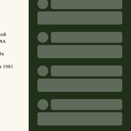
ной
да,
За
я 1985