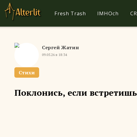
Fresh Trash
IMHOch
CR
Сергей Жатин
09.05.26 в 18:34
Стихи
Поклонись, если встретиш