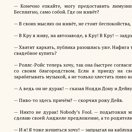
— Конечно езжайте, могу предоставить лимузин
Бесплатно, само собой. Где он живёт?
— В своих мыслях он живёт, не стоит беспокойства,
— В Кру я живу, на автозаводе, в Кру! В Кру! — за
— Хватит каркать, публика разошлась уже. Нафига т
свадебное купить?
— Роллс-Ройс теперь хочу, так она быстрее соглас
со своим благородством. Если я приеду на св
зарабатывать музыкой, а не только хлестать пиво на
— А ведь он не дурак! — сказал Нодди Дону и Дейву
— Пиво-то здесь причём? — скорчил рожу Дейв.
— Никто не дурак! Nobody’s Fool. — подытожил 
сделаю своей Анджеле предложение, а то родители 
— И я! Я тоже жениться хочу! — запрыгал на каблука