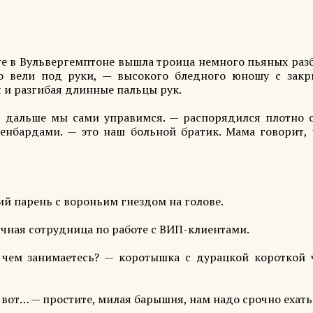
are в Вульвергемптоне вышла троица немного пьяных ра
о вели под руки, — высокого бледного юношу с зак
я и разгибая длинные пальцы рук.
, дальше мы сами управимся. — распорядился плотно 
нбардами. — это наш больной братик. Мама говорит, 
ий парень с вороньим гнездом на голове.
ичная сотрудница по работе с ВИП-клиентами.
 чем занимаетесь? — коротышка с дурацкой короткой 
о вот… — простите, милая барышня, нам надо срочно ехать