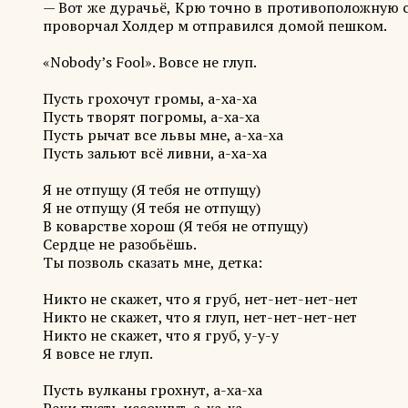
— Вот же дурачьё, Крю точно в противоположную ст
проворчал Холдер м отправился домой пешком.
«Nobody’s Fool». Вовсе не глуп.
Пусть грохочут громы, а-ха-ха
Пусть творят погромы, а-ха-ха
Пусть рычат все львы мне, а-ха-ха
Пусть зальют всё ливни, а-ха-ха
Я не отпущу (Я тебя не отпущу)
Я не отпущу (Я тебя не отпущу)
В коварстве хорош (Я тебя не отпущу)
Сердце не разобьёшь.
Ты позволь сказать мне, детка:
Никто не скажет, что я груб, нет-нет-нет-нет
Никто не скажет, что я глуп, нет-нет-нет-нет
Никто не скажет, что я груб, у-у-у
Я вовсе не глуп.
Пусть вулканы грохнут, а-ха-ха