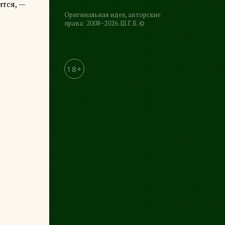
ится, —
Оригинальная идея, авторские
права: 2008−2026. Ш.Г.Б. ©
18+