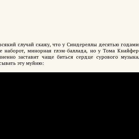
 всякий случай скажу, что у Синдереллы десятью годам
же наборот, минорная глэм-баллада, но у Тома Кнайфер
мненно заставит чаще биться сердце сурового музыка
сывать эту муйню: