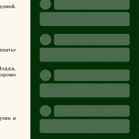
домой.
 платье
 Нодди,
хорошо
узин и