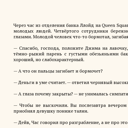
Через час из отделения банка Ллойд на Queen Squ
молодых людей. Четвёртого сотрудники бережн
глазами. Молодой человек что-то бормотал, загиба
— Спасибо, господа, положите Джима на лавочку
тёмно-рыжий парень с густыми обезьяньими баке
хороший, но слабохарактерный.
— А что он пальцы загибает и бормочет?
— Деньги в уме считает. — ответил чернявый высок
— А глаза почему закрыты? — не унималась симпат
— Чтобы не выскочили. Вы послезавтра вечером
приобнял девушку пониже талии.
— Дейв, Час говорил про разграбление, а не про эт