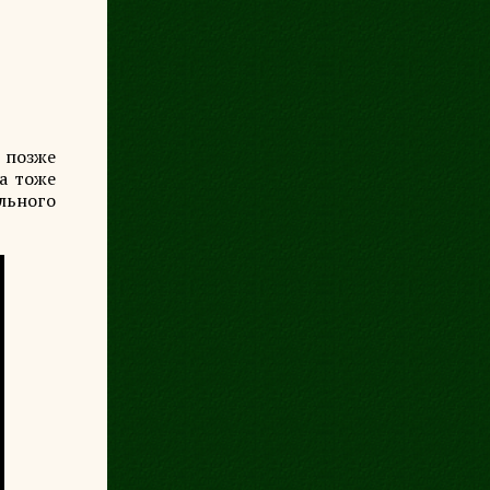
и позже
а тоже
льного