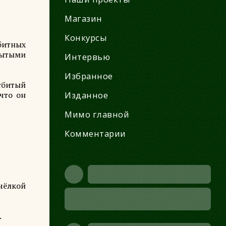
Магазин
Конкурсы
збитных
рытыми
Интервью
Избранное
сбитый
что он
Изданное
Мимо главной
Комментарии
чёлкой
.