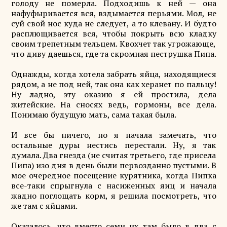
голоду не померла. Подходишь к ней — она
нафуфыривается вся, вздымается перьями. Мол, не
суй свой нос куда не следует, а то клевану. И будто
расплющивается вся, чтобы покрыть всю кладку
своим трепетным тельцем. Квохчет так угрожающе,
что диву даешься, где та скромная пеструшка Пипа.
Однажды, когда хотела забрать яйца, находящиеся
рядом, а не под ней, так она как херанет по пальцу!
Ну ладно, эту оказию я ей простила, дела
житейские. На сносях ведь, гормоны, все дела.
Понимаю будущую мать, сама такая была.
И все бы ничего, но я начала замечать, что
остальные дуры нестись перестали. Ну, я так
думала. Два гнезда (не считая третьего, где присела
Пипа) изо дня в день были первозданно пустыми. В
мое очередное посещение курятника, когда Пипка
все-таки спрыгнула с насиженных яиц и начала
жадно поглощать корм, я решила посмотреть, что
же там с яйцами.
Оказалось, что вместо семи их там было в два с