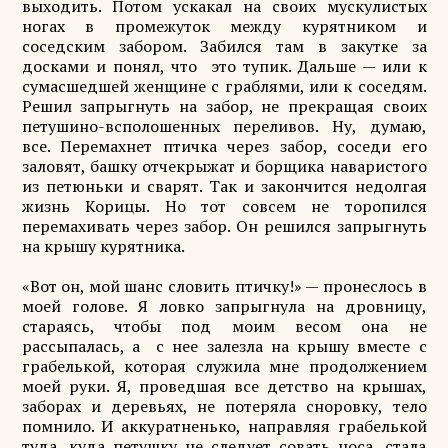
выходить. Потом ускакал на своих мускулистых
ногах в промежуток между курятником и
соседским забором. Забился там в закутке за
досками и понял, что это тупик. Дальше — или к
сумасшедшей женщине с граблями, или к соседям.
Решил запрыгнуть на забор, не прекращая своих
петушино-всполошенных переливов. Ну, думаю,
все. Перемахнет птичка через забор, соседи его
заловят, башку отчекрыжат и борщика наваристого
из петюньки и сварят. Так и закончится недолгая
жизнь Корицы. Но тот совсем не торопился
перемахивать через забор. Он решился запрыгнуть
на крышу курятника.
«Вот он, мой шанс словить птичку!» — пронеслось в
моей голове. Я ловко запрыгнула на дровницу,
стараясь, чтобы под моим весом она не
рассыпалась, а с нее залезла на крышу вместе с
грабелькой, которая служила мне продолжением
моей руки. Я, проведшая все детство на крышах,
заборах и деревьях, не потеряла сноровку, тело
помнило. И аккуратненько, направляя грабелькой
туда, куда петушку не следует совать носа, стала