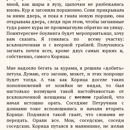
мной, как шары в лузу, цыпочки не разбежались
вновь. Кур я загоняла порционно. Соня прикрывала
за ними дверь, и пока я гнала новую порцию, она
открывала дверь, следя при этом, чтобы загнанные
туда ранее куры не прошмыгнули обратно на улицу.
Поинтереснее боулинга будет мероприятьице, хочу
вам сказать. Я гонялась по всему участку:
всклокоченная и с веерной граблей. Получилось
загнать почти всех, кроме двух самых юрких и,
собственно, самого Корицы.
Мне надоело бегать за курами, я решила «добить»
петуха. Думаю, его загоню, может, и этих попроще
будет тогда. А так как Корица доселе таких
поползновений от хозяйки не видал, то был
настолько возмущен такой настойчивостью от
всклокоченной женщины с
веслом
граблей, что
начал истошно орать. Соседние Петручини с
доннами тоже всполошились и начали вторить
Корице. Поднялся такой гвалт, что словами не
передать. Орали все. Мои, соседские, соседи
соседских. Корица путался в малиннике, не желая