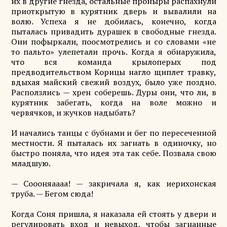
их в другие гнезда, остальные проныры распахнули
приоткрытую в курятник дверь и вывалили на
волю. Успеха я не добилась, конечно, когда
пыталась привадить дурашек в свободные гнезда.
Они пофыркали, поосмотрелись и со словами «не
то пальто» улепетали прочь. Когда я обнаружила,
что вся команда крылоперых под
предводительством Корицы нагло щиплет травку,
вдыхая майский свежий воздух, было уже поздно.
Расползлись — хрен соберешь. Дуры они, что ли, в
курятник забегать, когда на воле можно и
червячков, и жучков надыбать?
И начались танцы с бубнами и бег по пересеченной
местности. Я пыталась их загнать в одиночку, но
быстро поняла, что идея эта так себе. Позвала свою
младшую.
— Соооняаааа! — закричала я, как иерихонская
труба. — Бегом сюда!
Когда Соня пришла, я наказала ей стоять у двери и
регулировать вход и невыход, чтобы загнанные