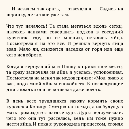
— И незачем так орать, — отвечала я. — Садись на
перинку, дети твои уже там.
Что тут началось! Та стала метаться вдоль сетки,
пытаясь лапками совершить подкоп в соседний
курятник, где, по ее мнению, остались яйца.
Посмотрела я на это все. И решила вернуть яйца
взад. Мало ли, свихнется наседка от горя или еще
чего недоброго.
Когда я вернула яйца и Пипку в привычное место,
та сразу заскочила на яйца и уселась, успокоенная.
Посмотрела на меня так недоверчиво: «Мол, знаю я
вас, подо мной яйцам спокойнее». В последующие
дни с кладки она не вставала даже поесть.
В день всех трудящихся захожу кормить своих
курочек и Корицу. Смотрю на гнездо, а на будущую
мать громоздятся наглые куры. Дуры недоумевали:
чего это она тут расселась, ведь им тоже нужно
нести яйца. И пока я руководила процессом, сгоняя