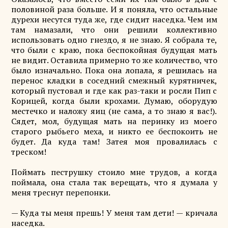
половиной раза больше. И я поняла, что остальные
дурехи несутся туда же, где сидит наседка. Чем им
там намазали, что они решили коллективно
использовать одно гнездо, я не знаю. Я собрала те,
что были с краю, пока беспокойная будущая мать
не видит. Оставила примерно то же количество, что
было изначально. Пока она лопала, я решилась на
перенос кладки в соседний смежный курятничек,
который пустовал и где как раз-таки и росли Пип с
Корицей, когда были крохами. Думаю, оборудую
местечко и наложу яиц (не сама, а то знаю я вас!).
Сядет, мол, будущая мать на перинку из моего
старого рыбьего меха, и никто ее беспокоить не
будет. Да куда там! Затея моя провалилась с
треском!
Поймать пеструшку стоило мне трудов, а когда
поймала, она стала так верещать, что я думала у
меня треснут перепонки.
— Куда ты меня прешь! У меня там дети! — кричала
наседка.