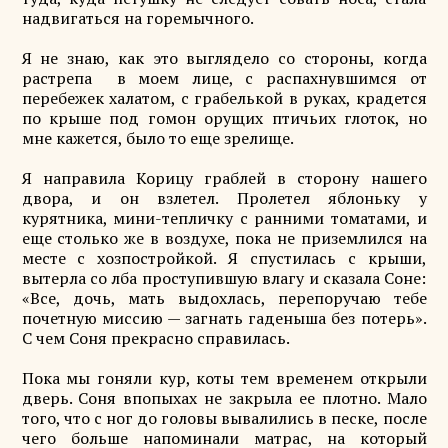
надвигаться на горемычного.
Я не знаю, как это выглядело со стороны, когда
растрепа в моем лице, с распахнувшимся от
перебежек халатом, с грабелькой в руках, крадется
по крыше под гомон орущих птичьих глоток, но
мне кажется, было то еще зрелище.
Я направила Корицу граблей в сторону нашего
двора, и он взлетел. Пролетел яблоньку у
курятника, мини-тепличку с ранними томатами, и
еще столько же в воздухе, пока не приземлился на
месте с хозпостройкой. Я спустилась с крыши,
вытерла со лба проступившую влагу и сказала Соне:
«Все, дочь, мать выдохлась, перепоручаю тебе
почетную миссию — загнать гаденыша без потерь».
С чем Соня прекрасно справилась.
Пока мы гоняли кур, коты тем временем открыли
дверь. Соня впопыхах не закрыла ее плотно. Мало
того, что с ног до головы вывалились в песке, после
чего больше напоминали матрас, на который