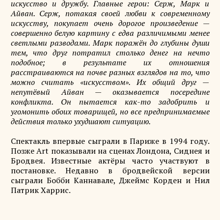
искусство и дружбу. Главные герои: Серж, Марк и
Айван. Серж, потакая своей любви к современному
искусству, покупает очень дорогое произведение —
совершенно белую картину с едва различимыми менее
светлыми разводами. Марк поражён до глубины души
тем, что друг потратил столько денег на нечто
подобное; в результате их отношения
расстраиваются на почве разных взглядов на то, что
можно считать «искусством». Их общий друг —
непутёвый Айван — оказывается посередине
конфликта. Он пытается как-то задобрить и
угомонить обоих товарищей, но все предпринимаемые
действия только ухудшают ситуацию.
Спектакль впервые сыграли в Париже в 1994 году.
Позже Art показывали на сценах Лондона, Сиднея и
Бродвея. Известные актёры часто участвуют в
постановке. Недавно в бродвейской версии
сыграли Бобби Каннавале, Джеймс Корден и Нил
Патрик Харрис.