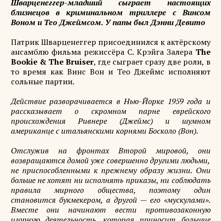
Шварценеггер-младший сыграет настоящих
близнецов в криминальном триллере с Винсом
Воном и Тео Джеймсом. У папы был Дэнни Девито
Патрик Шварценеггер присоединился к актёрскому
ансамблю фильма режиссёра С. Крэйга Залера
The
Bookie & The Bruiser
, где сыграет сразу две роли, в
то время как Винс Вон и Тео Джеймс исполняют
сольные партии.
Действие разворачивается в Нью-Йорке 1959 года и
рассказывает о скромном парне еврейского
происхождения Ривнере (Джеймс) и шумном
американце с итальянскими корнями Босколо (Вон).
Отслужив на фронтах Второй мировой, они
возвращаются домой уже совершенно другими людьми,
не приспособленными к прежнему образу жизни. Они
больше не хотят ни исполнять приказы, ни соблюдать
правила мирного общества, поэтому один
становится букмекером, а другой — его «мускулами».
Вместе они начинают вести противозаконную
игорную деятельность, которая приносит большие