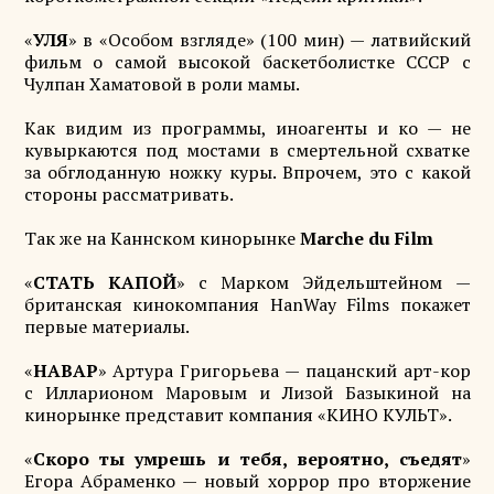
«
УЛЯ
» в «Особом взгляде» (100 мин) — латвийский
фильм о самой высокой баскетболистке СССР с
Чулпан Хаматовой в роли мамы.
Как видим из программы, иноагенты и ко — не
кувыркаются под мостами в смертельной схватке
за обглоданную ножку куры. Впрочем, это с какой
стороны рассматривать.
Так же на Каннском кинорынке
Marche du Film
«
СТАТЬ КАПОЙ
» с Марком Эйдельштейном —
британская кинокомпания HanWay Films покажет
первые материалы.
«
НАВАР
» Артура Григорьева — пацанский арт-кор
с Илларионом Маровым и Лизой Базыкиной на
кинорынке представит компания «КИНО КУЛЬТ».
«
Скоро ты умрешь и тебя, вероятно, съедят
»
Егора Абраменко — новый хоррор про вторжение