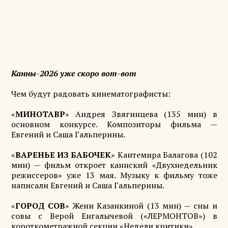
Канны-2026 уже скоро вот-вот
Чем будут радовать кинематографисты:
«
МИНОТАВР
» Андрея Звягинцева (135 мин) в
основном конкурсе. Композиторы фильма —
Евгений и Саша Гальперины.
«
ВАРЕНЬЕ ИЗ БАБОЧЕК
» Кантемира Балагова (102
мин) — фильм откроет каннский «Двухнедельник
режиссеров» уже 13 мая. Музыку к фильму тоже
написали Евгений и Саша Гальперины.
«
ГОРОД СОВ
» Жени Казанкиной (13 мин) — сны и
совы с Верой Енгалычевой («ЛЕРМОНТОВ») в
короткометражной секции «Недели критики».