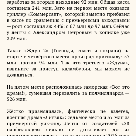
заработав за вторые выходные 92 млн. Общая касса
составила 241 млн. Зато на первом месте оказался
триллер «Коммерсант», который заметно прибавил
в кассе по сравнению с премьерными выходными
— рост составил аж 44%: с 67 млн до 97 млн. Сейчас
у ленты с Александром Петровым в копилке уже
209 млн.
Также «Ждун 2» (Господи, спаси и сохрани) на
старте с четвёртого места проиграл оригиналу: 57
млн против 94 млн. Так что третьего «Ждуна»,
извините за приступ каламбурии, мы можем не
дождаться.
На пятом месте расположилась заморская «Вот это
драма!», сумевшая перевалить за полмиллиарда —
526 млн.
Жёстко приземлилась, фактически не взлетев,
военная драма «Литвяк»: седьмое место и 37 млн за
премьерный уик-энд. Лента от создателей «28
панфиловцев» сильно не дотягивает до их
предыдущего релиза — на старте картина 2016 года