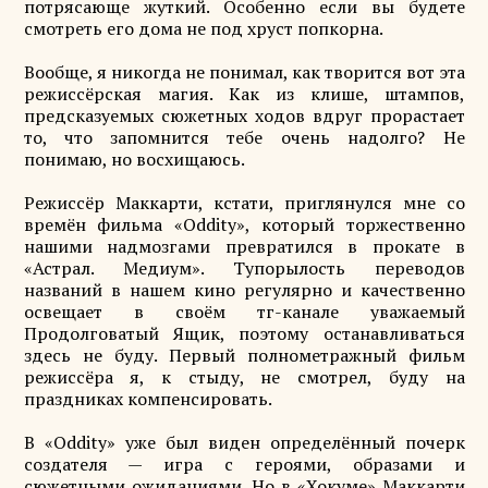
потрясающе жуткий. Особенно если вы будете
смотреть его дома не под хруст попкорна.
Вообще, я никогда не понимал, как творится вот эта
режиссёрская магия. Как из клише, штампов,
предсказуемых сюжетных ходов вдруг прорастает
то, что запомнится тебе очень надолго? Не
понимаю, но восхищаюсь.
Режиссёр Маккарти, кстати, приглянулся мне со
времён фильма «Oddity», который торжественно
нашими надмозгами превратился в прокате в
«Астрал. Медиум». Тупорылость переводов
названий в нашем кино регулярно и качественно
освещает в своём тг-канале уважаемый
Продолговатый Ящик, поэтому останавливаться
здесь не буду. Первый полнометражный фильм
режиссёра я, к стыду, не смотрел, буду на
праздниках компенсировать.
В «Oddity» уже был виден определённый почерк
создателя — игра с героями, образами и
сюжетными ожиданиями. Но в «Хокуме» Маккарти