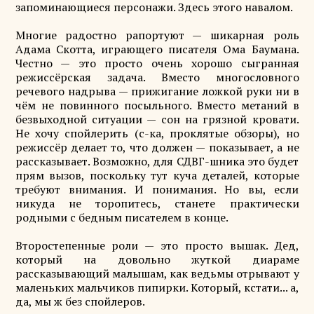
запоминающиеся персонажи. Здесь этого навалом.
Многие радостно рапортуют — шикарная роль
Адама Скотта, играющего писателя Ома Баумана.
Честно — это просто очень хорошо сыгранная
режиссёрская задача. Вместо многословного
речевого надрыва — прижигание ложкой руки ни в
чём не повинного посыльного. Вместо метаний в
безвыходной ситуации — сон на грязной кровати.
Не хочу спойлерить (с-ка, проклятые обзоры), но
режиссёр делает то, что должен — показывает, а не
рассказывает. Возможно, для СДВГ-шника это будет
прям вызов, поскольку тут куча деталей, которые
требуют внимания. И понимания. Но вы, если
никуда не торопитесь, станете практически
родными с бедным писателем в конце.
Второстепенные роли — это просто вышак. Дед,
который на довольно жуткой диараме
рассказывающий малышам, как ведьмы отрывают у
маленьких мальчиков пипирки. Который, кстати... а,
да, мы ж без спойлеров.