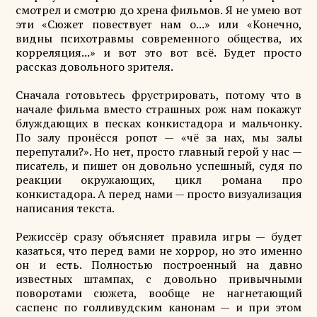
смотрел и смотрю до хрена фильмов. Я не умею вот
эти «Сюжет повествует нам о...» или «Конечно,
видны психотравмы современного общества, их
корреляция...» и вот это вот всё. Будет просто
рассказ довольного зрителя.
Сначала готовьтесь фрустрировать, потому что в
начале фильма вместо страшных рож нам покажут
блуждающих в песках конкистадора и мальчонку.
По залу пронёсся ропот — «чё за нах, мы залы
перепутали?». Но нет, просто главный герой у нас —
писатель, и пишет он довольно успешный, судя по
реакции окружающих, цикл романа про
конкистадора. А перед нами — просто визуализация
написания текста.
Режиссёр сразу объясняет правила игры — будет
казаться, что перед вами не хоррор, но это именно
он и есть. Полностью построенный на давно
известных штампах, с довольно привычными
поворотами сюжета, вообще не нагнетающий
саспенс по голливудским канонам — и при этом