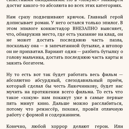
достиг какого-то абсолюта во всех этих категориях.
Нам сразу подвешивают крючок. Главный герой
дописывает роман. У него остался только эпилог. В
этом эпилоге конкистадор ВНЕЗАПНО выясняет,
что, обнаружив место, где есть указание на клад, он
не может достать последнюю часть пазла,
поскольку она — в запечатанной бутылке, а штопор
он не прихватил. Вариант один — разбить бутылку о
голову мальчика, достать последнюю часть карты и
зажить богатеем.
Ну то есть вот так будет работать весь фильм —
абсолютно абсурдный, слезодавильный приём,
который сделал бы честь Лажечникову, будет нас
мучить на протяжении всего фильма. То есть что
такое «хокум» нам покажут уже в самые первые
пять минут кино. Дальше можно расслабиться,
потому что режиссёр, похоже, провёл отличную
работу с формой и содержанием.
Конечно, любой хоррор делают герои. Или