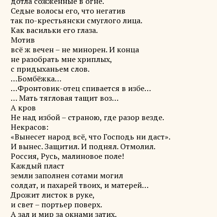
дотла сожжённые в огне.
Седые волосы его, что негатив
так по-крестьянски смуглого лица.
Как васильки его глаза.
Мотив
всё ж вечен – не минорен. И конца
не разобрать мне хриплых,
с придыханьем слов.
…Бомбёжка…
…Фронтовик-отец спивается в избе…
… Мать тягловая тащит воз…
А кров
Не над избой – страною, где разор везде.
Некрасов:
«Вынесет народ всё, что Господь ни даст».
И вынес. Защитил. И поднял. Отмолил.
Россия, Русь, малиновое поле!
Каждый пласт
земли заполнен сотами могил
солдат, и пахарей твоих, и матерей…
Дрожит листок в руке,
и свет – портьер поверх.
А зал и мир за окнами затих.