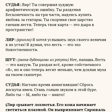
СУДЬЯ:
Лир! Ты совершил худшую
арифметическую ошибку. Ты разделил
Бесконечность на три части, надеясь купить
любовь за гектары. Ты скормил свое царство
гиенам лести. Теперь твоя карта — это дыра в
пространстве!
ЛИР:
(хрипло)
Я хотел услышать звук своего величия
в их устах! Я думал, что лесть — это эхо
божественности.
ШУТ:
(звеня бубенцами из ртути)
Нет, папаша. Лесть
— это вакуум. Ты раздал всё, кроме собственного
«Я», но и оно теперь весит меньше, чем дохлая муха
на твоем скипетре.
СУДЬЯ:
Настало время аннигиляции! Сбрось
лоскуты имен. Стань голым звуком в этой буре.
Либо ты — Ы, либо ты — никто!
(Лир срывает лохмотья. Его кожа начинает
светиться плазмой. Он выкрикивает Скрижаль