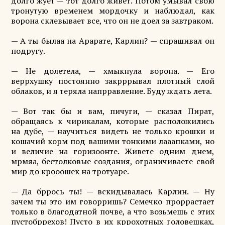
долго жует — тот долго живет. Потом умывал свою
тронутую временем мордочку и наблюдал, как
ворона склевывает все, что он не доел за завтраком.
— А ты былаа на Арарате, Карлин? — спрашивал он
подругу.
— Не долетела, — хмыкнула ворона. — Его
веррхушку постоянно закрррывал плотный слой
облаков, и я теряла напрравление. Буду ждать лета.
— Вот так бы и вам, пичуги, — сказал Пират,
обращаясь к чирикалам, которые расположились
на дубе, — научиться видеть не только крошки и
кошачий корм под вашими тонкими лааапками, но
и величие на горизоонте. Живете одним днем,
мрмяа, бестолковые создания, ограничиваете свой
мир до крооошек на тротуаре.
— Да бррось ты! — вскидывалась Карлин. — Ну
зачем ты это им говорришь? Семечко проррастает
только в благодатной почве, а что возьмешь с этих
пустобррехов! Пусто в их кррохотных головешках,