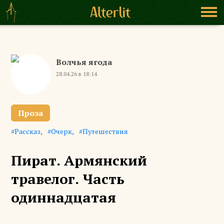
Волчья ягода
28.04.26 в 18:14
Проза
Рассказ
Очерк
Путешествия
Пират. Армянский
травелог. Часть
одиннадцатая