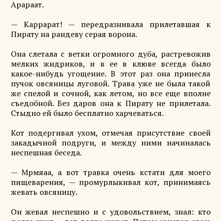
Арараат.
— Каррарат! — передразнивала прилетавшая к
Пирату на рандеву серая ворона.
Она слетала с ветки огромного дуба, растревожив
мелких жидриков, и в ее в клюве всегда было
какое-нибудь угощение. В этот раз она принесла
пучок овсяницы луговой. Трава уже не была такой
же спелой и сочной, как летом, но все еще вполне
съедобной. Без даров она к Пирату не прилетала.
Стыдно ей было бесплатно харчеваться.
Кот подергивал ухом, отмечая присутствие своей
закадычной подруги, и между ними начиналась
неспешная беседа.
— Мрмяаа, а вот травка очень кстати для моего
пищеварения, — промурлыкивал кот, принимаясь
жевать овсяницу.
Он жевал неспешно и с удовольствием, знал: кто