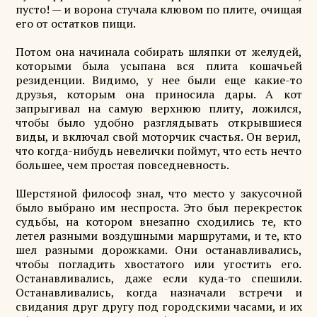
пусто! — и ворона стучала клювом по плите, очищая
его от остатков пищи.
Потом она начинала собирать шляпки от желудей,
которыми была усыпана вся плита кошачьей
резиденции. Видимо, у нее были еще какие-то
друзья, которым она приносила дары. А кот
запрыгивал на самую верхнюю плиту, ложился,
чтобы было удобно разглядывать открывшиеся
виды, и включал свой моторчик счастья. Он верил,
что когда-нибудь невелички поймут, что есть нечто
большее, чем простая повседневность.
Шерстяной философ знал, что место у закусочной
было выбрано им неспроста. Это был перекресток
судьбы, на котором внезапно сходились те, кто
летел разными воздушными маршрутами, и те, кто
шел разными дорожками. Они останавливались,
чтобы погладить хвостатого или угостить его.
Останавливались, даже если куда-то спешили.
Останавливались, когда назначали встречи и
свидания друг другу под городскими часами, и их