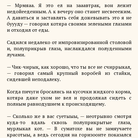
— Мрмяаа. Я это ел на зааавтрак, вон лежит
недойееденным. А к вечеру оно станет несвееежим.
А давиться и заставлять себя дожевывать это я не
буууду — говорил котяра своими зелеными глазами
и отходил от еды.
Садился недалеко от импровизированной столовой
и, полуприкрыв глаза, наслаждался полуденными
лучами.
— Чик-чирык, как хорошо, что ты все не счиррыкал,
— говорил самый крупный воробей из стайки,
сидевшей неподалеку.
Когда пичуги бросались на кусочки жидкого корма,
котяра даже ухом не вел и продолжал сидеть с
полным равнодушием к происходящему.
— Сколько же в вас суетыыы, — неотрывно смотря
куда-то вдаль сквозь полуприкрытые глаза,
мурлыкал кот. — В суматохе вы не замяучаете
красотыы, а ведь сегодня на горизоонте показался