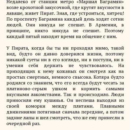
Недалеко от станции метро «Маршал Баграмян»
возле крохотной закусочной, где крутят вкусности в
лаваше, живет Пират. Знал, где устроиться, хитрец!
По проспекту Баграмяна каждый день ходят сотни
людей. Они никуда не спешат. В Армении, в
принципе, никто никуда не спешит. Поэтому
каждый пятый находит время на общение с ним.
У Пирата, когда бы ты ни проходил мимо, такой
вид, будто он давно доверился жизни, поэтому
никакой суеты ни в его взгляде, ни в поступи, ни в
умении себя держать не чувствовалось. На
приходящих к нему кожаных он смотрел как на
простых смертных, немного свысока. Котяра будто
родился со знанием, что его всегда будут чесать за
платиново-серым ушком и кормить самыми
вкусными лакомствами. Так и происходило. Люди
приносили ему кушанья. Он неспеша выходил из
своей коморки между плитами. Плавными
движениями потягивал сначала передние, а потом
задние лапы и шел смотреть, что же ему принесли в
очередной раз.