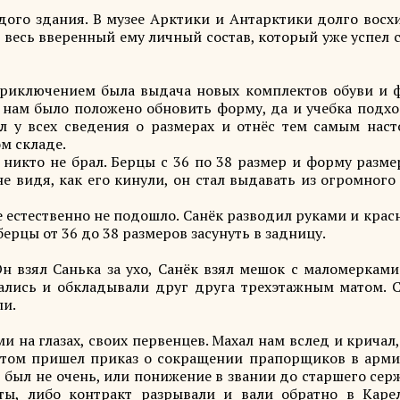
ждого здания. В музее Арктики и Антарктики долго восх
 весь вверенный ему личный состав, который уже успел 
приключением была выдача новых комплектов обуви и 
 нам было положено обновить форму, да и учебка подхо
рал у всех сведения о размерах и отнёс тем самым нас
м складе.
о никто не брал. Берцы с 36 по 38 размер и форму разм
не видя, как его кинули, он стал выдавать из огромног
 естественно не подошло. Санёк разводил руками и крас
берцы от 36 до 38 размеров засунуть в задницу.
н взял Санька за ухо, Санёк взял мешок с маломерками
ались и обкладывали друг друга трехэтажным матом. С
ли.
и на глазах, своих первенцев. Махал нам вслед и кричал
потом пришел приказ о сокращении прапорщиков в арми
 был не очень, или понижение в звании до старшего сер
ты, либо контракт разрывали и вали обратно в Каре