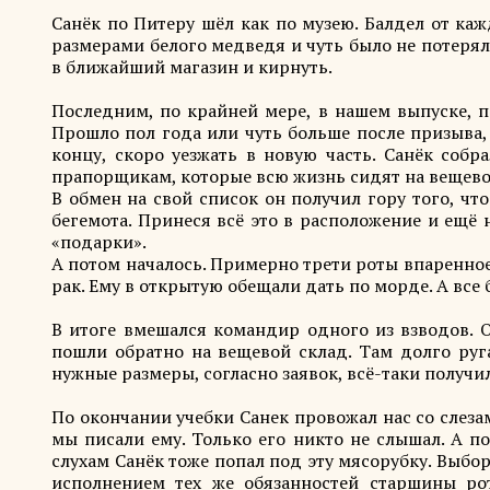
Санёк по Питеру шёл как по музею. Балдел от ка
размерами белого медведя и чуть было не потерял
в ближайший магазин и кирнуть.
Последним, по крайней мере, в нашем выпуске, 
Прошло пол года или чуть больше после призыва,
концу, скоро уезжать в новую часть. Санёк соб
прапорщикам, которые всю жизнь сидят на вещево
В обмен на свой список он получил гору того, чт
бегемота. Принеся всё это в расположение и ещё 
«подарки».
А потом началось. Примерно трети роты впаренное
рак. Ему в открытую обещали дать по морде. А все 
В итоге вмешался командир одного из взводов. О
пошли обратно на вещевой склад. Там долго руг
нужные размеры, согласно заявок, всё-таки получи
По окончании учебки Санек провожал нас со слезам
мы писали ему. Только его никто не слышал. А 
слухам Санёк тоже попал под эту мясорубку. Выбор
исполнением тех же обязанностей старшины ро