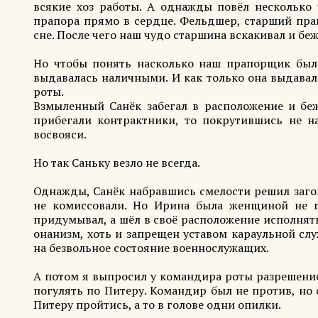
всякие хоз работы. А однажды повёл несколько 
прапора прямо в сердце. Фельдшер, старший пра
сне. После чего наш чудо старшина вскакивал и бе
Но чтобы понять насколько наш прапорщик был л
выдавалась наличными. И как только она выдавал
роты.
Взмыленный Санёк забегал в расположение и беж
прибегали контрактники, то покрутившись не н
восвояси.
Но так Саньку везло не всегда.
Однажды, Санёк набравшись смелости решил загово
не комиссовали. Но Ирина была женщиной не г
придумывал, а шёл в своё расположение исполнять
онанизм, хоть и запрещен уставом караульной слу
на безвольное состояние военнослужащих.
А потом я выпросил у командира роты разрешение 
погулять по Питеру. Командир был не против, но 
Питеру пройтись, а то в голове одни опилки.