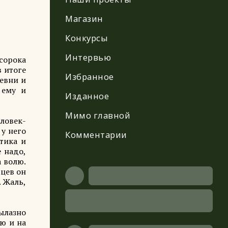
Магазин
Конкурсы
Интервью
сорока
в итоге
Избранное
ревни и
 ему и
Изданное
Мимо главной
ловек-
 у него
Комментарии
тика и
е надо,
а волю.
яцев он
. Жаль,
вылазно
ю и на