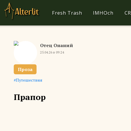
Fresh Trash
IMHOch
CR
Отец Онаний
25.04.26 в 09:24
Проза
Путешествия
Прапор