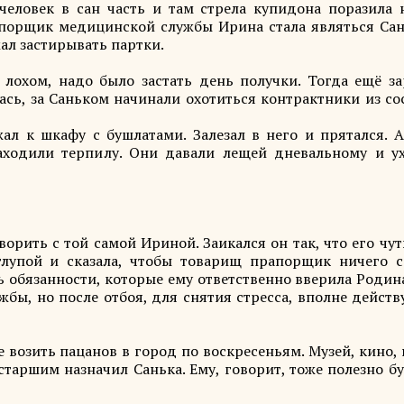
человек в сан часть и там стрела купидона поразила 
порщик медицинской службы Ирина стала являться Сан
жал застирывать партки.
охом, надо было застать день получки. Тогда ещё за
ась, за Саньком начинали охотиться контрактники из со
ал к шкафу с бушлатами. Залезал в него и прятался. А
аходили терпилу. Они давали лещей дневальному и у
рить с той самой Ириной. Заикался он так, что его чу
лупой и сказала, чтобы товарищ прапорщик ничего с
 обязанности, которые ему ответственно вверила Родина
жбы, но после отбоя, для снятия стресса, вполне дейс
возить пацанов в город по воскресеньям. Музей, кино,
старшим назначил Санька. Ему, говорит, тоже полезно б