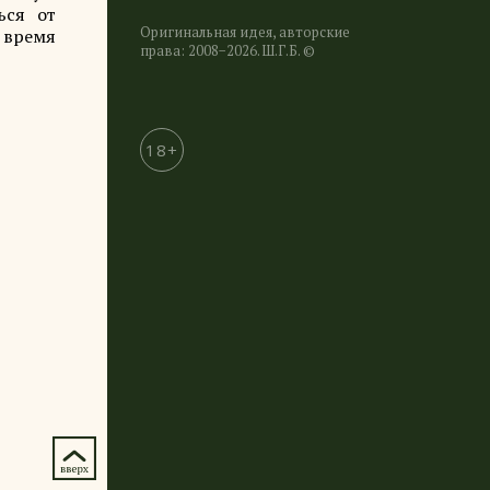
ься от
Оригинальная идея, авторские
 время
права: 2008−2026. Ш.Г.Б. ©
18+