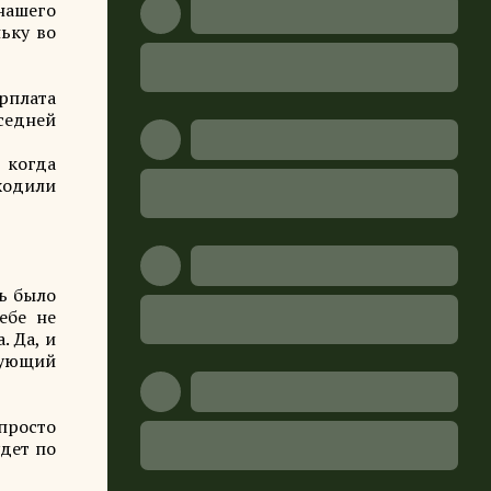
нашего
ьку во
рплата
седней
 когда
ходили
ть было
ебе не
. Да, и
твующий
 просто
удет по