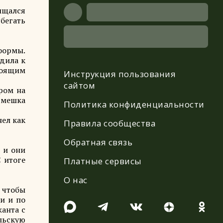
ищался
сбегать
формы.
дила к
тоящим
Инструкция пользования
сайтом
ером на
о мешка
Политика конфиденциальности
нел как
Правила сообщества
Обратная связь
 и они
 итоге
Платные сервисы
О нас
, чтобы
и и по
жанта с
льскую