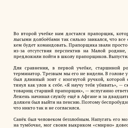
Во второй учебке нам достался прапорщик, котор
лысыми долбоёбами так сильно заикался, что все 
кем будет командовать. Прапорщика звали просто 
из-за отсутствия перспектив на Малой родине,
предложили пойти в школу прапорщиков. Выпустили
Для сравнения, в первой учебке, старшиной 
терминатор. Трезвым мы его не видели. В голове у 
был длинный зонт с изогнутой ручкой, которой 
тянул как улов к себе. «Я научу тебя убивать», —
товарищ старший прапорщик», — испуганно ответил
Лежень начинал службу ещё в Афгане и за двадцать
должен был выйти на пенсию. Поэтому беспробудно
что никто так и не согласился.
Санёк был человеком беззлобным. Напугать его мо
на тумбочке, мог своим выкриком «смирно» довес