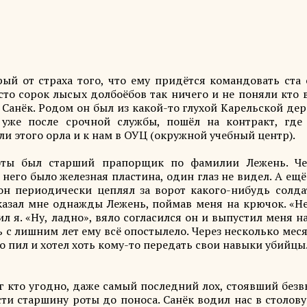
ый от страха того, что ему придётся командовать ста 
сто сорок лысых долбоёбов так ничего и не поняли кто 
Санёк. Родом он был из какой-то глухой Карельской де
 уже после срочной службы, пошёл на контракт, где
 этого орла и к нам в ОУЦ (окружной учебный центр).
роты был старший прапорщик по фамилии Лежень. Че
него было железная пластина, один глаз не видел. А ещё
он периодически цеплял за ворот какого-нибудь солда
 сказал мне однажды Лежень, поймав меня на крючок. «Н
 я. «Ну, ладно», вяло согласился он и выпустил меня н
 с лишним лет ему всё опостылело. Через несколько мес
 пил и хотел хоть кому-то передать свои навыки убийцы
г кто угодно, даже самый последний лох, стоявший без
ти старшину роты до поноса. Санёк водил нас в столову