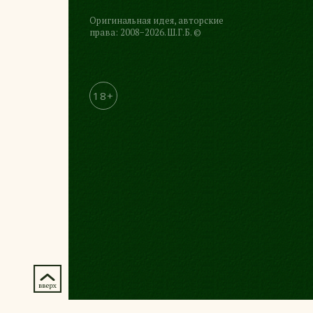
Оригинальная идея, авторские
права: 2008−2026. Ш.Г.Б. ©
18+