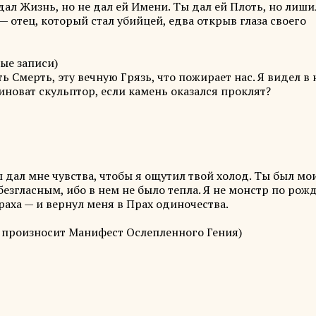
оздал Жизнь, но не дал ей Имени. Ты дал ей Плоть, но лиши
 отец, который стал убийцей, едва открыв глаза своего
ые записи)
ь Смерть, эту вечную Грязь, что пожирает нас. Я видел в
иноват скульптор, если камень оказался проклят?
ы дал мне чувства, чтобы я ощутил твой холод. Ты был мо
безгласным, ибо в нем не было тепла. Я не монстр по рож
раха — и вернул меня в Прах одиночества.
Он произносит Манифест Ослепленного Гения)