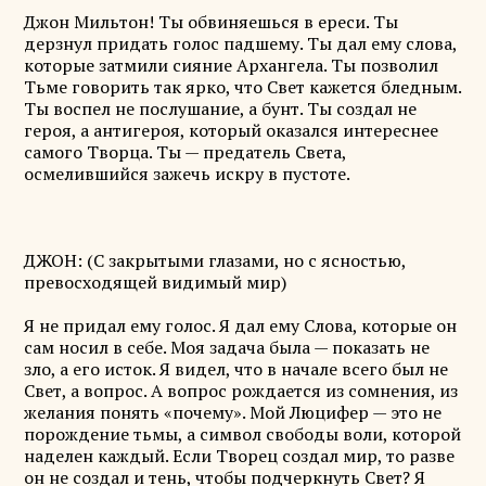
Джон Мильтон! Ты обвиняешься в ереси. Ты
дерзнул придать голос падшему. Ты дал ему слова,
которые затмили сияние Архангела. Ты позволил
Тьме говорить так ярко, что Свет кажется бледным.
Ты воспел не послушание, а бунт. Ты создал не
героя, а антигероя, который оказался интереснее
самого Творца. Ты — предатель Света,
осмелившийся зажечь искру в пустоте.
ДЖОН: (С закрытыми глазами, но с ясностью,
превосходящей видимый мир)
Я не придал ему голос. Я дал ему Слова, которые он
сам носил в себе. Моя задача была — показать не
зло, а его исток. Я видел, что в начале всего был не
Свет, а вопрос. А вопрос рождается из сомнения, из
желания понять «почему». Мой Люцифер — это не
порождение тьмы, а символ свободы воли, которой
наделен каждый. Если Творец создал мир, то разве
он не создал и тень, чтобы подчеркнуть Свет? Я