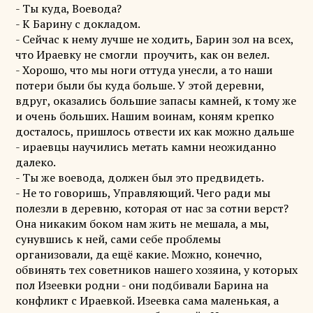
- Ты куда, Воевода?
- К Барину с докладом.
- Сейчас к нему лучше не ходить, Барин зол на всех,
что Ираевку не смогли проучить, как он велел.
- Хорошо, что мы ноги оттуда унесли, а то наши
потери были бы куда больше. У этой деревни,
вдруг, оказались большие запасы камней, к тому же
и очень больших. Нашим воинам, коням крепко
досталось, пришлось отвести их как можно дальше
- ираевцы научились метать камни неожиданно
далеко.
- Ты же воевода, должен был это предвидеть.
- Не то говоришь, Управляющий. Чего ради мы
полезли в деревню, которая от нас за сотни верст?
Она никаким боком нам жить не мешала, а мы,
сунувшись к ней, сами себе проблемы
организовали, да ещё какие. Можно, конечно,
обвинять тех советников нашего хозяина, у которых
пол Изеевки родни - они подбивали Барина на
конфликт с Ираевкой. Изеевка сама маленькая, а