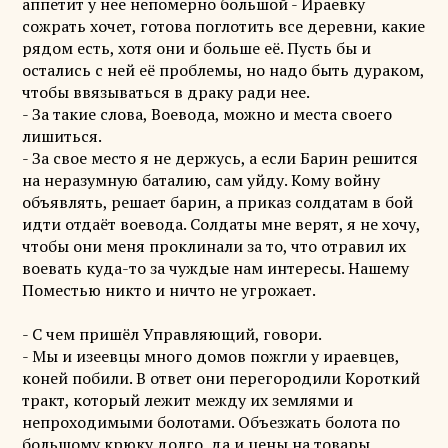
аппетит у нее непомерно большой - Ираевку
сожрать хочет, готова поглотить все деревни, какие
рядом есть, хотя они и больше её. Пусть бы и
остались с ней её проблемы, но надо быть дураком,
чтобы ввязываться в драку ради нее.
- За такие слова, Воевода, можно и места своего
лишиться.
- За свое место я не держусь, а если Барин решится
на неразумную баталию, сам уйду. Кому войну
объявлять, решает барин, а приказ солдатам в бой
идти отдаёт воевода. Солдаты мне верят, я не хочу,
чтобы они меня проклинали за то, что отравил их
воевать куда-то за чуждые нам интересы. Нашему
Поместью никто и ничто не угрожает.
- С чем пришёл Управляющий, говори.
- Мы и изеевцы много домов пожгли у ираевцев,
коней побили. В ответ они перегородили Короткий
тракт, который лежит между их землями и
непроходимыми болотами. Объезжать болота по
большому крюку долго, да и цены на товары