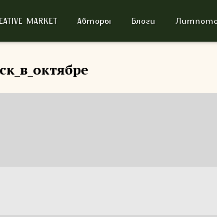
EATIVE MARKET
Авторы
Блоги
Литпото
ск_в_октябре