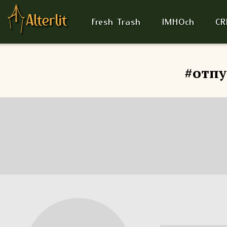
Fresh Trash
IMHOch
CR
#отпу