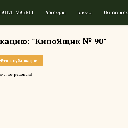
EATIVE MARKET
Авторы
Блоги
Литпото
икацию: "КиноЯщик № 90"
ейти к публикации
ка нет рецензий