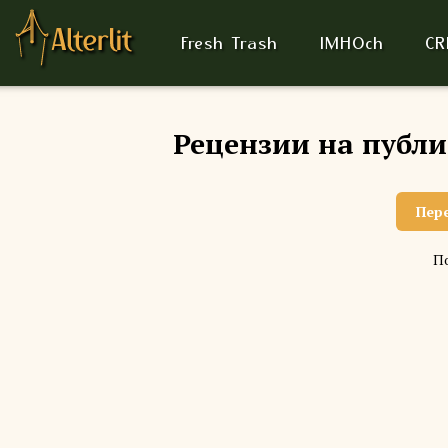
Fresh Trash
IMHOch
CR
Рецензии на публ
Пер
По