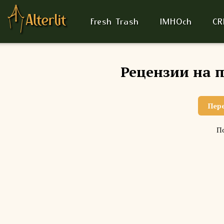
Fresh Trash
IMHOch
CR
Рецензии на п
Пер
По