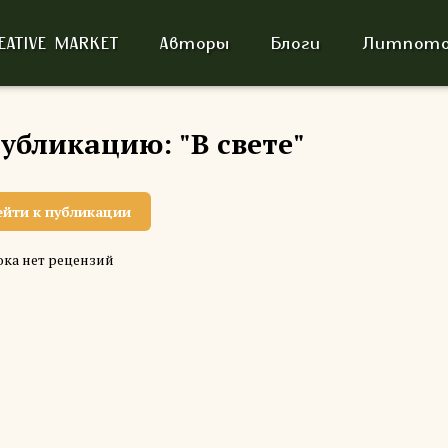
EATIVE MARKET
Авторы
Блоги
Литпото
убликацию: "В свете"
ейти к публикации
ка нет рецензий