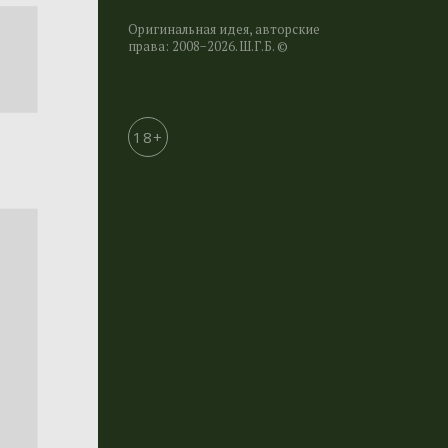
Оригинальная идея, авторские
права: 2008−2026. Ш.Г.Б. ©
18+