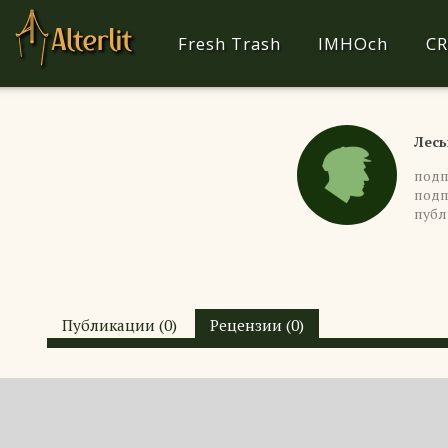
Fresh Trash
IMHOch
CR
Лесь
подп
подп
публ
Публикации (0)
Рецензии (0)