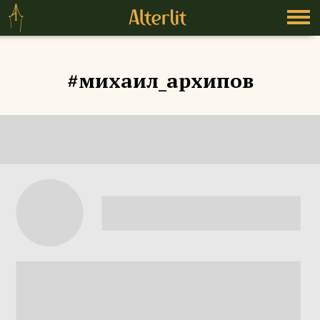
#михаил_архипов