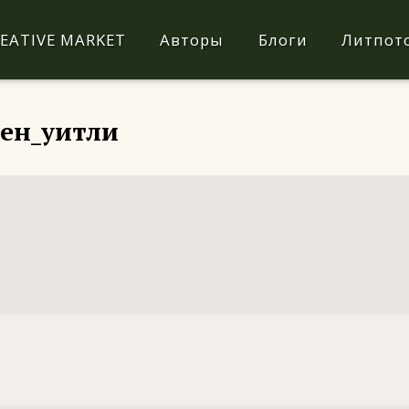
EATIVE MARKET
Авторы
Блоги
Литпот
бен_уитли