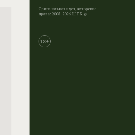
Оригинальная идея, авторские
права: 2008−2026. Ш.Г.Б. ©
18+