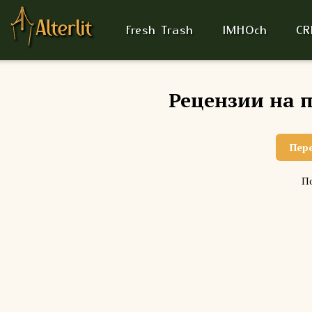
Fresh Trash
IMHOch
CR
Рецензии на 
Пер
По