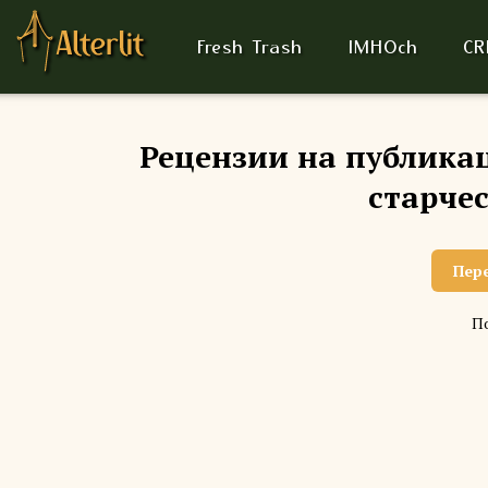
Fresh Trash
IMHOch
CR
Рецензии на публика
старче
Пер
По