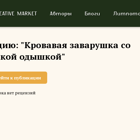
EATIVE MARKET
Авторы
Блоги
Литпото
цию: "Кровавая заварушка со
ской одышкой"
ейти к публикации
ка нет рецензий