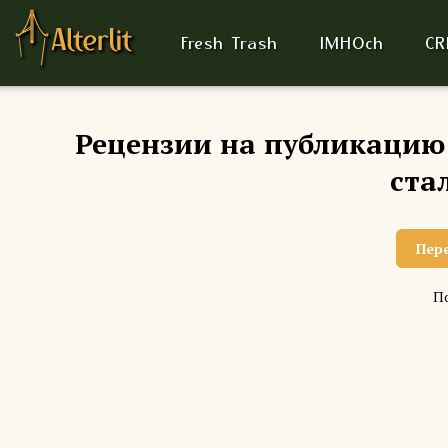
Fresh Trash
IMHOch
CR
Рецензии на публикацию:
ста
Пер
По