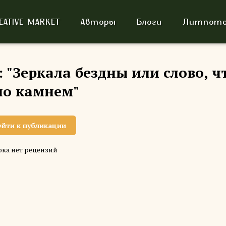
EATIVE MARKET
Авторы
Блоги
Литпото
 "Зеркала бездны или слово, ч
ло камнем"
ейти к публикации
ка нет рецензий