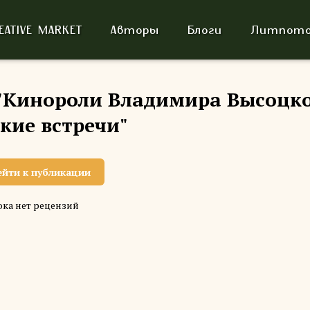
EATIVE MARKET
Авторы
Блоги
Литпото
"Кинороли Владимира Высоцко
кие встречи"
ейти к публикации
ка нет рецензий